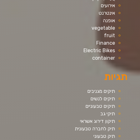
אירועים
אינטרנט
אופנה
vegetable
fruit
Finance
Electric Bikes
container
תגיות
תיקים מגניבים
תיקים לנשים
תיקים טבעוניים
תיקי גב
תיקון דירוג אשראי
תיק לחברה טבעונית
תיק טבעוני