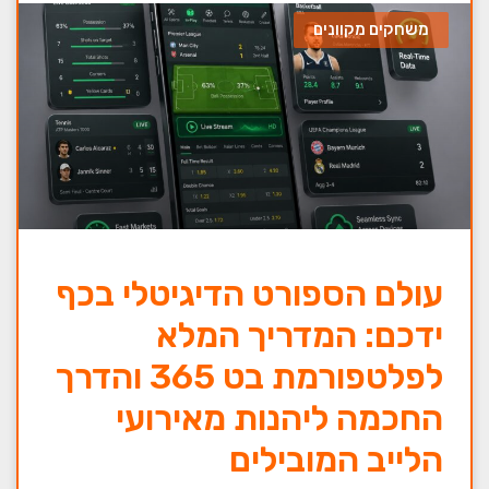
משחקים מקוונים
עולם הספורט הדיגיטלי בכף
ידכם: המדריך המלא
לפלטפורמת בט 365 והדרך
החכמה ליהנות מאירועי
הלייב המובילים