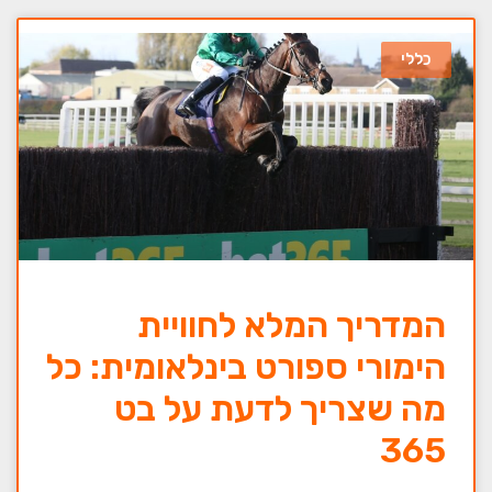
כללי
המדריך המלא לחוויית
הימורי ספורט בינלאומית: כל
מה שצריך לדעת על בט
365