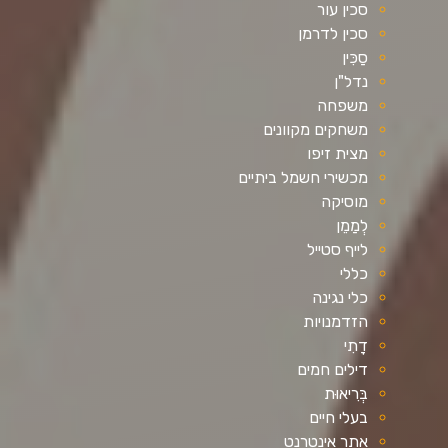
סכין עור
סכין לדרמן
סַכִּין
נדל"ן
משפחה
משחקים מקוונים
מצית זיפו
מכשירי חשמל ביתיים
מוסיקה
לְמַמֵן
לייף סטייל
כללי
כלי נגינה
הזדמנויות
דָתִי
דילים חמים
בְּרִיאוּת
בעלי חיים
אֲתַר אִינטֶרנֶט