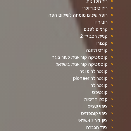
ריר חלזונות
ריהוט מודולרי
רופא שיניים מומחה לשיקום הפה
רוני דיין
קרמים לפנים
קניית רכב יד 2
קנגורו
קורס תזונה
קוסמטיקה קוריאנית לעור בוגר
קוסמטיקה קוריאנית בישראל
קונטרולר פיוניר
קונטרולר pioneer
קונטרולר
קונטיפט
קבלן הריסות
ציפוי שיניים
ציפוי קומפוזיט
ציון דירוג אשראי
ציוד הגברה