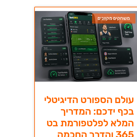
משחקים מקוונים
עולם הספורט הדיגיטלי
בכף ידכם: המדריך
המלא לפלטפורמת בט
365 והדרך החכמה