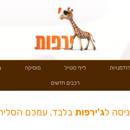
זדמנויות
לייף סטייל
מוסיקה
ב
רכבים חדשים
יסה ל
ג'ירפות
בלבד. עמכם הסליח