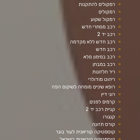
רמקולים להתקנות
רמקולים
רמקול שקוע
רכב מסחרי חדש
רכב יד 2
רכב חדש ללא מקדמה
רכב חדש
רכב במימון מלא
רכב במבחן
ריר חלזונות
ריהוט מודולרי
רופא שיניים מומחה לשיקום הפה
רוני דיין
קרמים לפנים
קניית רכב יד 2
קנגורו
קורס תזונה
קוסמטיקה קוריאנית לעור בוגר
קוסמטיקה קוריאנית בישראל