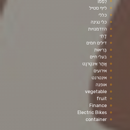
לְמַמֵן
לייף סטייל
כללי
כלי נגינה
הזדמנויות
דָתִי
דילים חמים
בְּרִיאוּת
בעלי חיים
אֲתַר אִינטֶרנֶט
אירועים
אינטרנט
אופנה
vegetable
fruit
Finance
Electric Bikes
container