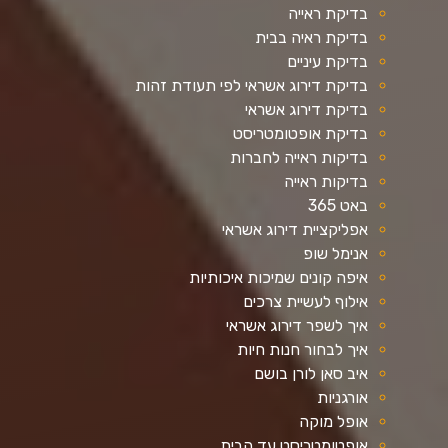
בדיקת ראייה
בדיקת ראיה בבית
בדיקת עיניים
בדיקת דירוג אשראי לפי תעודת זהות
בדיקת דירוג אשראי
בדיקת אופטומטריסט
בדיקות ראייה לחברות
בדיקות ראייה
באט 365
אפליקציית דירוג אשראי
אנימל שופ
איפה קונים שמיכות איכותיות
אילוף לעשיית צרכים
איך לשפר דירוג אשראי
איך לבחור חנות חיות
איב סאן לורן בושם
אורגניות
אופל מוקה
אופטומטריסט עד הבית