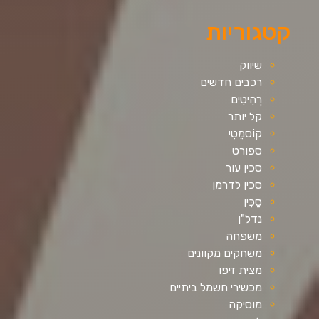
קטגוריות
שיווק
רכבים חדשים
רְהִיטִים
קל יותר
קוֹסמֵטִי
ספורט
סכין עור
סכין לדרמן
סַכִּין
נדל"ן
משפחה
משחקים מקוונים
מצית זיפו
מכשירי חשמל ביתיים
מוסיקה