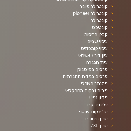
קונטרולר פיוניר
קונטרולר pioneer
קונטרולר
קונטיפט
קבלן הריסות
ציפוי שיניים
ציפוי קומפוזיט
ציון דירוג אשראי
ציוד הגברה
פרסום בפייסבוק
פרסום במדיה החברתית
פסנתר חשמלי
פירות וירקות מהחקלאי
פדיון נפש
עלים ירוקים
סל ירקות אורגני
סוכן הימורים
סוכן 7XL