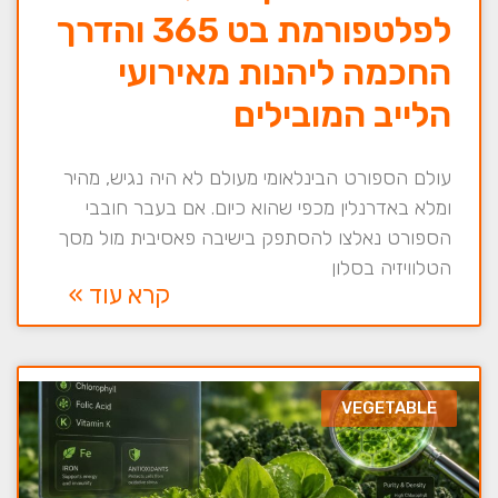
לפלטפורמת בט 365 והדרך
החכמה ליהנות מאירועי
הלייב המובילים
עולם הספורט הבינלאומי מעולם לא היה נגיש, מהיר
ומלא באדרנלין מכפי שהוא כיום. אם בעבר חובבי
הספורט נאלצו להסתפק בישיבה פאסיבית מול מסך
הטלוויזיה בסלון
קרא עוד »
VEGETABLE