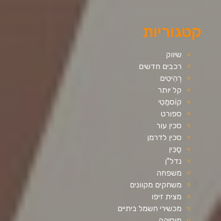
קטגוריות
שיווק
רכבים חדשים
רְהִיטִים
קל יותר
קוֹסמֵטִי
ספורט
סכין עור
סכין לדרמן
סַכִּין
נדל"ן
משפחה
משחקים מקוונים
מצית זיפו
מכשירי חשמל ביתיים
מוסיקה