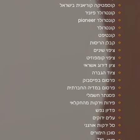
קוסמטיקה קוריאנית בישראל
קונטרולר פיוניר
קונטרולר pioneer
קונטרולר
קונטיפט
קבלן הריסות
ציפוי שיניים
ציפוי קומפוזיט
ציון דירוג אשראי
ציוד הגברה
פרסום בפייסבוק
פרסום במדיה החברתית
פסנתר חשמלי
פירות וירקות מהחקלאי
פדיון נפש
עלים ירוקים
סל ירקות אורגני
סוכן הימורים