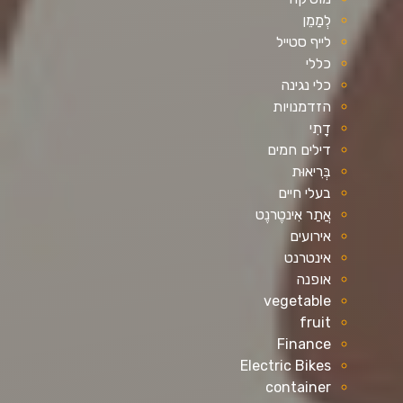
לְמַמֵן
לייף סטייל
כללי
כלי נגינה
הזדמנויות
דָתִי
דילים חמים
בְּרִיאוּת
בעלי חיים
אֲתַר אִינטֶרנֶט
אירועים
אינטרנט
אופנה
vegetable
fruit
Finance
Electric Bikes
container