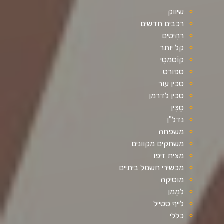
שיווק
רכבים חדשים
רְהִיטִים
קל יותר
קוֹסמֵטִי
ספורט
סכין עור
סכין לדרמן
סַכִּין
נדל"ן
משפחה
משחקים מקוונים
מצית זיפו
מכשירי חשמל ביתיים
מוסיקה
לְמַמֵן
לייף סטייל
כללי