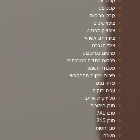
קונטרולר
קונטיפט
קבלן הריסות
ציפוי שיניים
ציפוי קומפוזיט
ציון דירוג אשראי
ציוד הגברה
פרסום בפייסבוק
פרסום במדיה החברתית
פסנתר חשמלי
פירות וירקות מהחקלאי
פדיון נפש
עלים ירוקים
סל ירקות אורגני
סוכן הימורים
סוכן 7XL
סוכן 365
סוגי חסות
נשירה