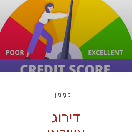
לְמַמֵן
דירוג