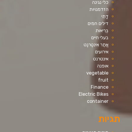
כלי נגינה
הזדמנויות
דָתִי
דילים חמים
בְּרִיאוּת
בעלי חיים
אֲתַר אִינטֶרנֶט
אירועים
אינטרנט
אופנה
vegetable
fruit
Finance
Electric Bikes
container
תגיות