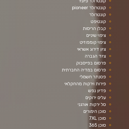
קונטרולר פיוניר
קונטרולר pioneer
קונטרולר
קונטיפט
קבלן הריסות
ציפוי שיניים
ציפוי קומפוזיט
ציון דירוג אשראי
ציוד הגברה
פרסום בפייסבוק
פרסום במדיה החברתית
פסנתר חשמלי
פירות וירקות מהחקלאי
פדיון נפש
עלים ירוקים
סל ירקות אורגני
סוכן הימורים
סוכן 7XL
סוכן 365