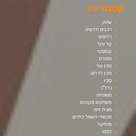
קטגוריות
שיווק
רכבים חדשים
רְהִיטִים
קל יותר
קוֹסמֵטִי
ספורט
סכין עור
סכין לדרמן
סַכִּין
נדל"ן
משפחה
משחקים מקוונים
מצית זיפו
מכשירי חשמל ביתיים
מוסיקה
לְמַמֵן