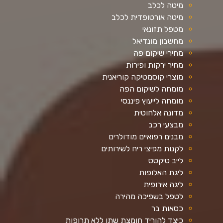
מיטה לכלב
מיטה אורטופדית לכלב
מטפל תזונאי
מחשבון מונדיאל
מחירי שיקום פה
מחיר ירקות ופירות
מוצרי קוסמטיקה קוריאנית
מומחה לשיקום הפה
מומחה לייעוץ פיננסי
מדונה אלחוטית
מבצעי רכב
מבנים רפואיים מודולרים
לקנות מפיצי ריח לשירותים
לייב טיקטס
ליגת האלופות
ליגה אירופית
לטפל בשפיכה מהירה
כסאות בר
כיצד להוריד חומצת שתן ללא תרופות