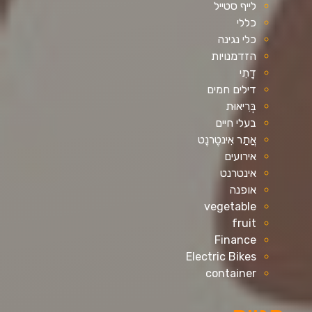
לייף סטייל
כללי
כלי נגינה
הזדמנויות
דָתִי
דילים חמים
בְּרִיאוּת
בעלי חיים
אֲתַר אִינטֶרנֶט
אירועים
אינטרנט
אופנה
vegetable
fruit
Finance
Electric Bikes
container