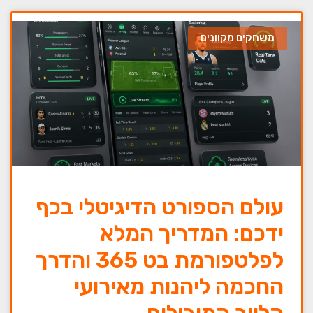
משחקים מקוונים
עולם הספורט הדיגיטלי בכף
ידכם: המדריך המלא
לפלטפורמת בט 365 והדרך
החכמה ליהנות מאירועי
הלייב המובילים