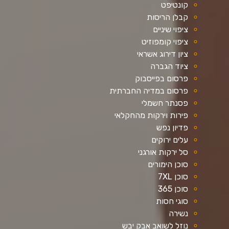
קונטיפט
קבלן הריסות
ציפוי שיניים
ציפוי קומפוזיט
ציון דירוג אשראי
ציוד הגברה
פרסום בפייסבוק
פרסום במדיה החברתית
פסנתר חשמלי
פירות וירקות מהחקלאי
פדיון נפש
עלים ירוקים
סל ירקות אורגני
סוכן הימורים
סוכן 7XL
סוכן 365
סוגי חסות
נשירה
נוזל לשואב אבק יבש