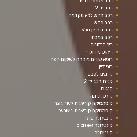
רכב מסחרי חדש
רכב יד 2
רכב חדש ללא מקדמה
רכב חדש
רכב במימון מלא
רכב במבחן
ריר חלזונות
ריהוט מודולרי
רופא שיניים מומחה לשיקום הפה
רוני דיין
קרמים לפנים
קניית רכב יד 2
קנגורו
קורס תזונה
קוסמטיקה קוריאנית לעור בוגר
קוסמטיקה קוריאנית בישראל
קונטרולר פיוניר
קונטרולר pioneer
קונטרולר