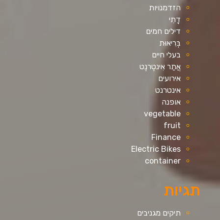
הזדמנויות
דָתִי
דילים חמים
בְּרִיאוּת
בעלי חיים
אֲתַר אִינטֶרנֶט
אירועים
אינטרנט
אופנה
vegetable
fruit
Finance
Electric Bikes
container
תגיות
תיקים מגניבים