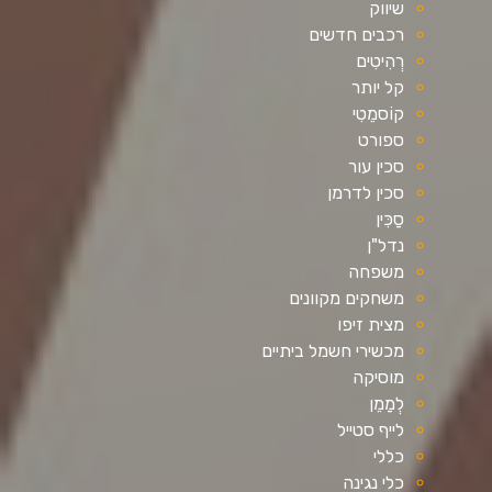
שיווק
רכבים חדשים
רְהִיטִים
קל יותר
קוֹסמֵטִי
ספורט
סכין עור
סכין לדרמן
סַכִּין
נדל"ן
משפחה
משחקים מקוונים
מצית זיפו
מכשירי חשמל ביתיים
מוסיקה
לְמַמֵן
לייף סטייל
כללי
כלי נגינה