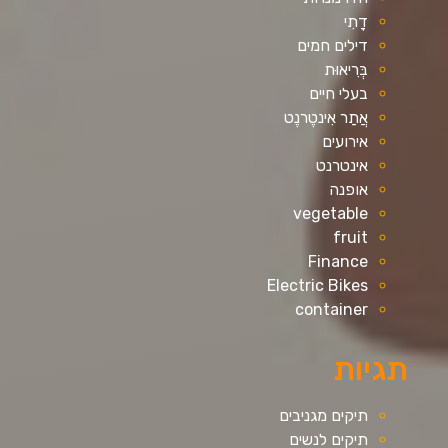
דָתִי
דילים חמים
בְּרִיאוּת
בעלי חיים
אֲתַר אִינטֶרנֶט
אירועים
אינטרנט
אופנה
vegetable
fruit
Finance
Electric Bikes
container
תגיות
תיקים מגניבים
תיקים לנשים