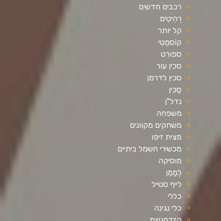
רכבים חדשים
רְהִיטִים
קל יותר
קוֹסמֵטִי
ספורט
סכין עור
סכין לדרמן
סַכִּין
נדל"ן
משפחה
משחקים מקוונים
מצית זיפו
מכשירי חשמל ביתיים
מוסיקה
לְמַמֵן
לייף סטייל
כללי
כלי נגינה
הזדמנויות