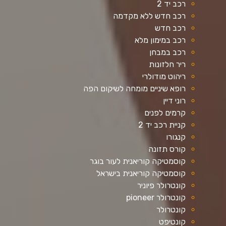
רכב יד 2
רכב חדש ללא מקדמה
רכב חדש
רכב במימון מלא
רכב במבחן
ריר חלזונות
ריהוט מודולרי
רופא שיניים מומחה לשיקום הפה
רוני דיין
קרמים לפנים
קניית רכב יד 2
קנגורו
קורס תזונה
קוסמטיקה קוריאנית לעור בוגר
קוסמטיקה קוריאנית בישראל
קונטרולר פיוניר
קונטרולר pioneer
קונטרולר
קונטיפט