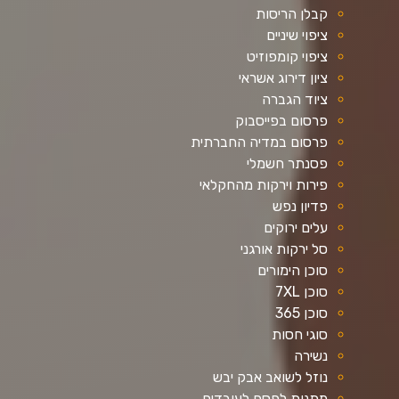
קבלן הריסות
ציפוי שיניים
ציפוי קומפוזיט
ציון דירוג אשראי
ציוד הגברה
פרסום בפייסבוק
פרסום במדיה החברתית
פסנתר חשמלי
פירות וירקות מהחקלאי
פדיון נפש
עלים ירוקים
סל ירקות אורגני
סוכן הימורים
סוכן 7XL
סוכן 365
סוגי חסות
נשירה
נוזל לשואב אבק יבש
מתנות לפסח לעובדים