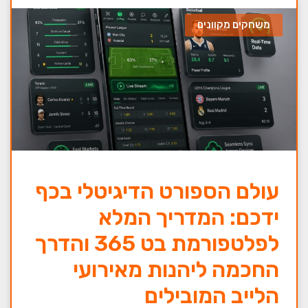
משחקים מקוונים
עולם הספורט הדיגיטלי בכף
ידכם: המדריך המלא
לפלטפורמת בט 365 והדרך
החכמה ליהנות מאירועי
הלייב המובילים