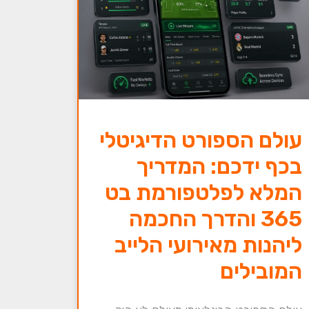
עולם הספורט הדיגיטלי
בכף ידכם: המדריך
המלא לפלטפורמת בט
365 והדרך החכמה
ליהנות מאירועי הלייב
המובילים