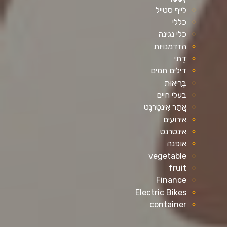
לייף סטייל
כללי
כלי נגינה
הזדמנויות
דָתִי
דילים חמים
בְּרִיאוּת
בעלי חיים
אֲתַר אִינטֶרנֶט
אירועים
אינטרנט
אופנה
vegetable
fruit
Finance
Electric Bikes
container