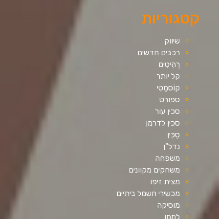
קטגוריות
שיווק
רכבים חדשים
רְהִיטִים
קל יותר
קוֹסמֵטִי
ספורט
סכין עור
סכין לדרמן
סַכִּין
נדל"ן
משפחה
משחקים מקוונים
מצית זיפו
מכשירי חשמל ביתיים
מוסיקה
לְמַמֵן