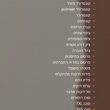
קונטרולר פיוניר
קונטרולר pioneer
קונטרולר
קונטיפט
קבלן הריסות
ציפוי שיניים
ציפוי קומפוזיט
ציון דירוג אשראי
ציוד הגברה
פרסום בפייסבוק
פרסום במדיה החברתית
פסנתר חשמלי
פירות וירקות מהחקלאי
פדיון נפש
עלים ירוקים
סל ירקות אורגני
סוכן הימורים
סוכן 7XL
סוכן 365