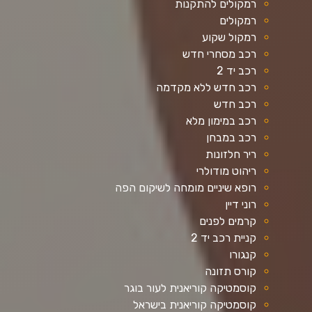
רמקולים להתקנות
רמקולים
רמקול שקוע
רכב מסחרי חדש
רכב יד 2
רכב חדש ללא מקדמה
רכב חדש
רכב במימון מלא
רכב במבחן
ריר חלזונות
ריהוט מודולרי
רופא שיניים מומחה לשיקום הפה
רוני דיין
קרמים לפנים
קניית רכב יד 2
קנגורו
קורס תזונה
קוסמטיקה קוריאנית לעור בוגר
קוסמטיקה קוריאנית בישראל