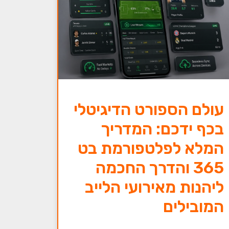
עולם הספורט הדיגיטלי
בכף ידכם: המדריך
המלא לפלטפורמת בט
365 והדרך החכמה
ליהנות מאירועי הלייב
המובילים