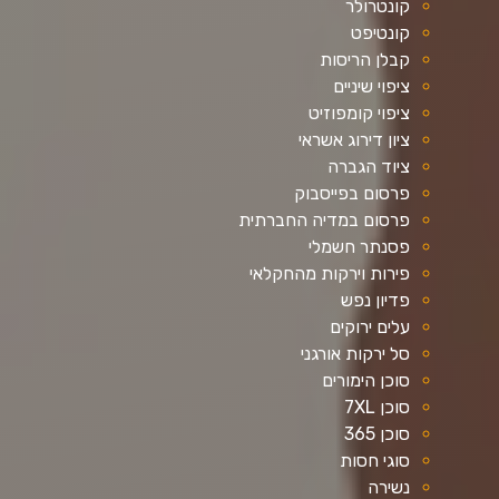
קונטרולר
קונטיפט
קבלן הריסות
ציפוי שיניים
ציפוי קומפוזיט
ציון דירוג אשראי
ציוד הגברה
פרסום בפייסבוק
פרסום במדיה החברתית
פסנתר חשמלי
פירות וירקות מהחקלאי
פדיון נפש
עלים ירוקים
סל ירקות אורגני
סוכן הימורים
סוכן 7XL
סוכן 365
סוגי חסות
נשירה