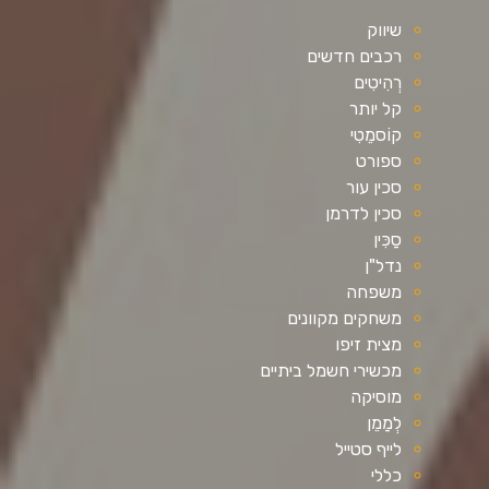
שיווק
רכבים חדשים
רְהִיטִים
קל יותר
קוֹסמֵטִי
ספורט
סכין עור
סכין לדרמן
סַכִּין
נדל"ן
משפחה
משחקים מקוונים
מצית זיפו
מכשירי חשמל ביתיים
מוסיקה
לְמַמֵן
לייף סטייל
כללי