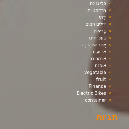
כלי נגינה
הזדמנויות
דָתִי
דילים חמים
בְּרִיאוּת
בעלי חיים
אֲתַר אִינטֶרנֶט
אירועים
אינטרנט
אופנה
vegetable
fruit
Finance
Electric Bikes
container
תגיות