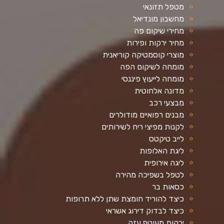
מטפל תזונאי
מחשבון מונדיאל
מחירי שיקום פה
מחיר ירקות ופירות
מוצרי קוסמטיקה קוריאנית
מומחה לשיקום הפה
מומחה לייעוץ פיננסי
מדונה אלחוטית
מבצעי רכב
מבנים רפואיים מודולרים
לקנות מפיצי ריח לשירותים
לייב טיקטס
ליגת האלופות
ליגה אירופית
לטפל בשפיכה מהירה
כסאות בר
כיצד להוריד חומצת שתן ללא תרופות
כיצד לבדוק דירוג אשראי
ירקות מעוטף עזה