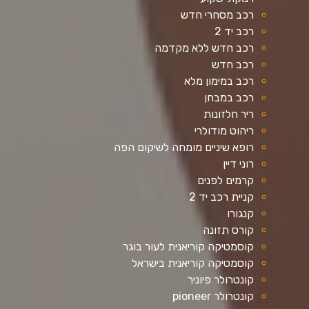
רכב מסחרי חדש
רכב יד 2
רכב חדש ללא מקדמה
רכב חדש
רכב במימון מלא
רכב במבחן
ריר חלזונות
ריהוט מודולרי
רופא שיניים מומחה לשיקום הפה
רוני דיין
קרמים לפנים
קניית רכב יד 2
קנגורו
קורס תזונה
קוסמטיקה קוריאנית לעור בוגר
קוסמטיקה קוריאנית בישראל
קונטרולר פיוניר
קונטרולר pioneer