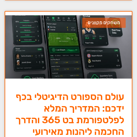
משחקים מקוונים
עולם הספורט הדיגיטלי בכף
ידכם: המדריך המלא
לפלטפורמת בט 365 והדרך
החכמה ליהנות מאירועי