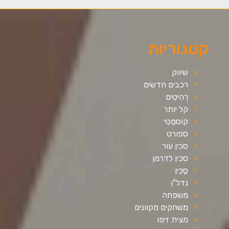
קטגוריות
שיווק
רכבים חדשים
רְהִיטִים
קל יותר
קוֹסמֵטִי
ספורט
סכין עור
סכין לדרמן
סַכִּין
נדל"ן
משפחה
משחקים מקוונים
מצית זיפו