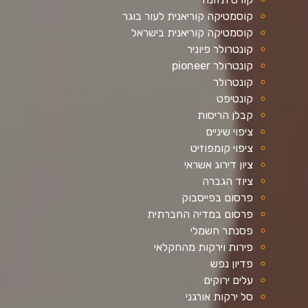
קוסמטיקה קוריאנית לעור בוגר
קוסמטיקה קוריאנית בישראל
קונטרולר פיוניר
קונטרולר pioneer
קונטרולר
קונטיפט
קבלן הריסות
ציפוי שיניים
ציפוי קומפוזיט
ציון דירוג אשראי
ציוד הגברה
פרסום בפייסבוק
פרסום במדיה החברתית
פסנתר חשמלי
פירות וירקות מהחקלאי
פדיון נפש
עלים ירוקים
סל ירקות אורגני