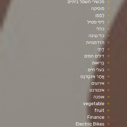
מכשירי חשמל ביתיים
מוסיקה
לְמַמֵן
לייף סטייל
כללי
כלי נגינה
הזדמנויות
דָתִי
דילים חמים
בְּרִיאוּת
בעלי חיים
אֲתַר אִינטֶרנֶט
אירועים
אינטרנט
אופנה
vegetable
fruit
Finance
Electric Bikes