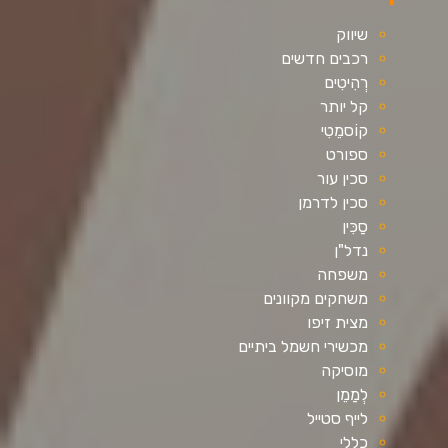
שיווק
רכבים חדשים
רְהִיטִים
קל יותר
קוֹסמֵטִי
ספורט
סכין עור
סכין לדרמן
סַכִּין
נדל"ן
משפחה
משחקים מקוונים
מצית זיפו
מכשירי חשמל ביתיים
מוסיקה
לְמַמֵן
לייף סטייל
כללי