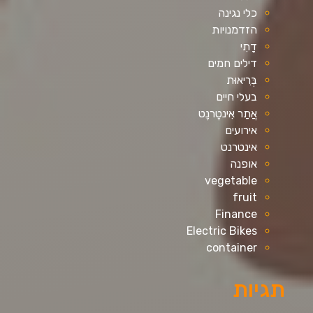
כלי נגינה
הזדמנויות
דָתִי
דילים חמים
בְּרִיאוּת
בעלי חיים
אֲתַר אִינטֶרנֶט
אירועים
אינטרנט
אופנה
vegetable
fruit
Finance
Electric Bikes
container
תגיות