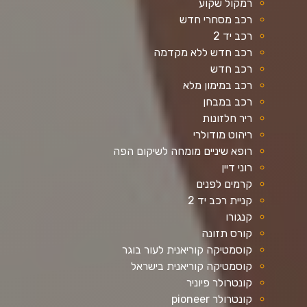
רמקול שקוע
רכב מסחרי חדש
רכב יד 2
רכב חדש ללא מקדמה
רכב חדש
רכב במימון מלא
רכב במבחן
ריר חלזונות
ריהוט מודולרי
רופא שיניים מומחה לשיקום הפה
רוני דיין
קרמים לפנים
קניית רכב יד 2
קנגורו
קורס תזונה
קוסמטיקה קוריאנית לעור בוגר
קוסמטיקה קוריאנית בישראל
קונטרולר פיוניר
קונטרולר pioneer