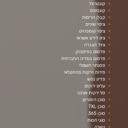
קונטרולר
קונטיפט
קבלן הריסות
ציפוי שיניים
ציפוי קומפוזיט
ציון דירוג אשראי
ציוד הגברה
פרסום בפייסבוק
פרסום במדיה החברתית
פסנתר חשמלי
פירות וירקות מהחקלאי
פדיון נפש
עלים ירוקים
סל ירקות אורגני
סוכן הימורים
סוכן 7XL
סוכן 365
סוגי חסות
נשירה