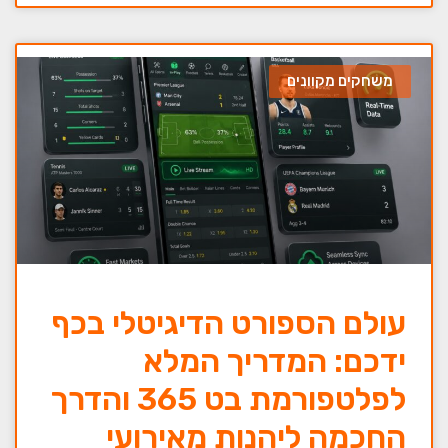
משחקים מקוונים
עולם הספורט הדיגיטלי בכף
ידכם: המדריך המלא
לפלטפורמת בט 365 והדרך
החכמה ליהנות מאירועי