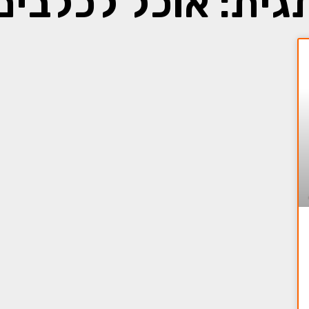
גית: אוכל לכלבים