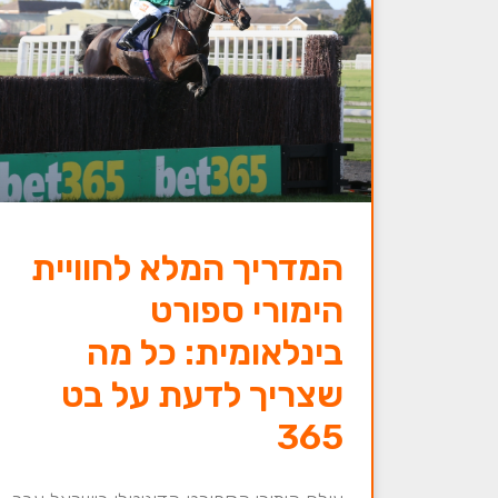
המדריך המלא לחוויית
הימורי ספורט
בינלאומית: כל מה
שצריך לדעת על בט
365