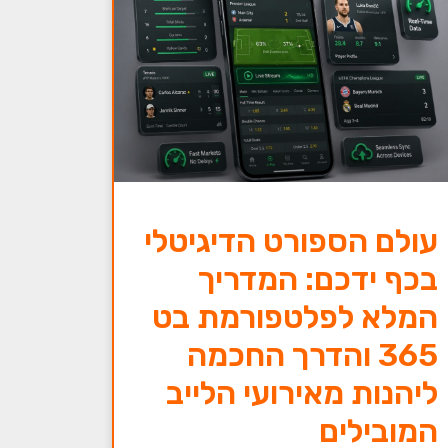
עולם הספורט הדיגיטלי
בכף ידכם: המדריך
המלא לפלטפורמת בט
365 והדרך החכמה
ליהנות מאירועי הלייב
המובילים