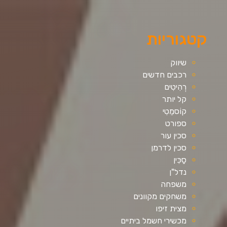
קטגוריות
שיווק
רכבים חדשים
רְהִיטִים
קל יותר
קוֹסמֵטִי
ספורט
סכין עור
סכין לדרמן
סַכִּין
נדל"ן
משפחה
משחקים מקוונים
מצית זיפו
מכשירי חשמל ביתיים