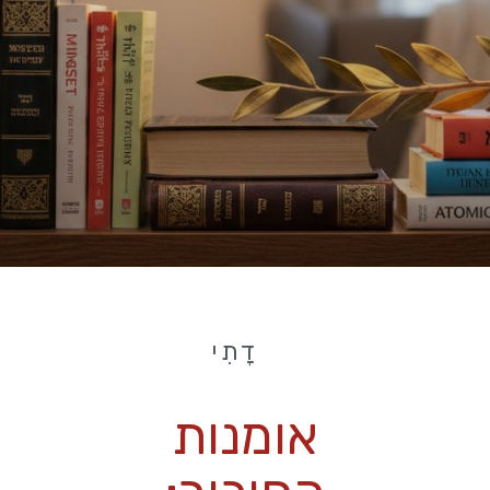
דָתִי
אומנות