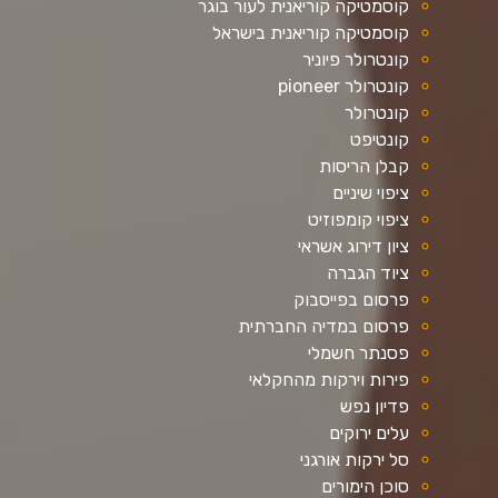
קוסמטיקה קוריאנית לעור בוגר
קוסמטיקה קוריאנית בישראל
קונטרולר פיוניר
קונטרולר pioneer
קונטרולר
קונטיפט
קבלן הריסות
ציפוי שיניים
ציפוי קומפוזיט
ציון דירוג אשראי
ציוד הגברה
פרסום בפייסבוק
פרסום במדיה החברתית
פסנתר חשמלי
פירות וירקות מהחקלאי
פדיון נפש
עלים ירוקים
סל ירקות אורגני
סוכן הימורים