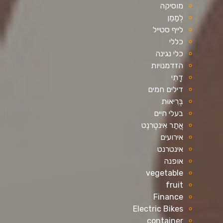
מוסיקה
לְמַמֵן
לייף סטייל
כללי
כלי נגינה
הזדמנויות
דָתִי
דילים חמים
בְּרִיאוּת
בעלי חיים
אֲתַר אִינטֶרנֶט
אירועים
אינטרנט
אופנה
vegetable
fruit
Finance
Electric Bikes
container