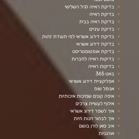
בדיקת ראייה לגיל השלישי
בדיקת ראייה
בדיקת ראיה בבית
בדיקת עיניים
בדיקת דירוג אשראי לפי תעודת זהות
בדיקת דירוג אשראי
בדיקת אופטומטריסט
בדיקות ראייה לחברות
בדיקות ראייה
באט 365
אפליקציית דירוג אשראי
אנימל שופ
איפה קונים שמיכות איכותיות
אילוף לעשיית צרכים
איך לשפר דירוג אשראי
איך לבחור חנות חיות
איב סאן לורן בושם
אורגניות