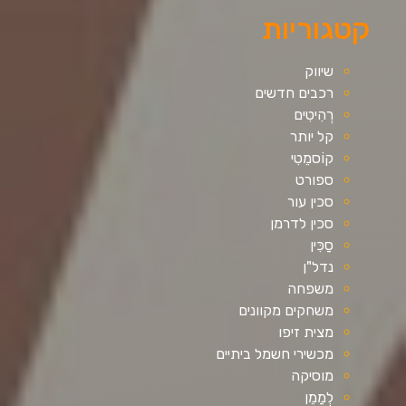
קטגוריות
שיווק
רכבים חדשים
רְהִיטִים
קל יותר
קוֹסמֵטִי
ספורט
סכין עור
סכין לדרמן
סַכִּין
נדל"ן
משפחה
משחקים מקוונים
מצית זיפו
מכשירי חשמל ביתיים
מוסיקה
לְמַמֵן