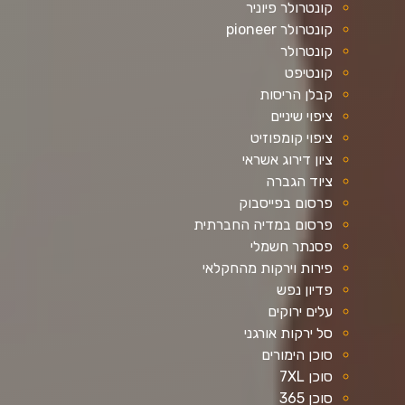
קונטרולר פיוניר
קונטרולר pioneer
קונטרולר
קונטיפט
קבלן הריסות
ציפוי שיניים
ציפוי קומפוזיט
ציון דירוג אשראי
ציוד הגברה
פרסום בפייסבוק
פרסום במדיה החברתית
פסנתר חשמלי
פירות וירקות מהחקלאי
פדיון נפש
עלים ירוקים
סל ירקות אורגני
סוכן הימורים
סוכן 7XL
סוכן 365