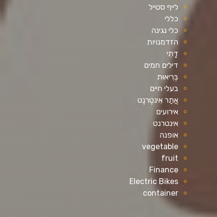
לייף סטייל
כללי
כלי נגינה
הזדמנויות
דָתִי
דילים חמים
בְּרִיאוּת
בעלי חיים
אֲתַר אִינטֶרנֶט
אירועים
אינטרנט
אופנה
vegetable
fruit
Finance
Electric Bikes
container