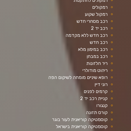
רמקולים להתקנות
רמקולים
רמקול שקוע
רכב מסחרי חדש
רכב יד 2
רכב חדש ללא מקדמה
רכב חדש
רכב במימון מלא
רכב במבחן
ריר חלזונות
ריהוט מודולרי
רופא שיניים מומחה לשיקום הפה
רוני דיין
קרמים לפנים
קניית רכב יד 2
קנגורו
קורס תזונה
קוסמטיקה קוריאנית לעור בוגר
קוסמטיקה קוריאנית בישראל