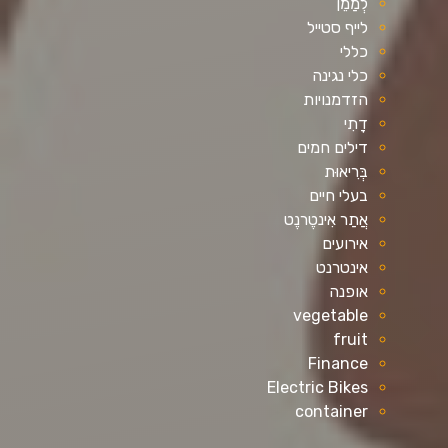
לְמַמֵן
לייף סטייל
כללי
כלי נגינה
הזדמנויות
דָתִי
דילים חמים
בְּרִיאוּת
בעלי חיים
אֲתַר אִינטֶרנֶט
אירועים
אינטרנט
אופנה
vegetable
fruit
Finance
Electric Bikes
container