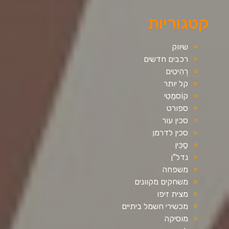
קטגוריות
שיווק
רכבים חדשים
רְהִיטִים
קל יותר
קוֹסמֵטִי
ספורט
סכין עור
סכין לדרמן
סַכִּין
נדל"ן
משפחה
משחקים מקוונים
מצית זיפו
מכשירי חשמל ביתיים
מוסיקה