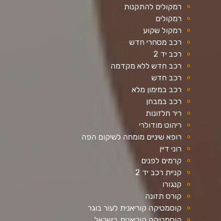
רמקולים להתקנות
רמקולים
רמקול שקוע
רכב מסחרי חדש
רכב יד 2
רכב חדש ללא מקדמה
רכב חדש
רכב במימון מלא
רכב במבחן
ריר חלזונות
ריהוט מודולרי
רופא שיניים מומחה לשיקום הפה
רוני דיין
קרמים לפנים
קניית רכב יד 2
קנגורו
קורס תזונה
קוסמטיקה קוריאנית לעור בוגר
קוסמטיקה קוריאנית בישראל