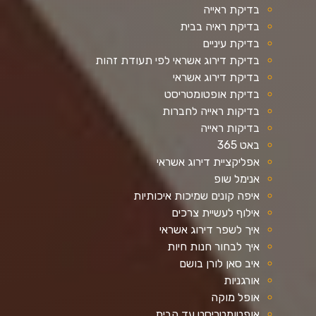
בדיקת ראייה
בדיקת ראיה בבית
בדיקת עיניים
בדיקת דירוג אשראי לפי תעודת זהות
בדיקת דירוג אשראי
בדיקת אופטומטריסט
בדיקות ראייה לחברות
בדיקות ראייה
באט 365
אפליקציית דירוג אשראי
אנימל שופ
איפה קונים שמיכות איכותיות
אילוף לעשיית צרכים
איך לשפר דירוג אשראי
איך לבחור חנות חיות
איב סאן לורן בושם
אורגניות
אופל מוקה
אופטומטריסט עד הבית