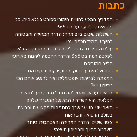
כתבות
המדריך המלא לחוויית הימורי ספורט בינלאומית: כל
מה שצריך לדעת על בט 365
השתלות שיניים ביום אחד: הדרך המהירה והבטוחה
לחיוך שתמיד חלמת עליו
עולם הספורט הדיגיטלי בכף ידכם: המדריך המלא
לפלטפורמת בט 365 והדרך החכמה ליהנות מאירועי
הלייב המובילים
כוחו של הצבע הירוק: מדוע ירקות ירוקים הם
המפתח לבריאות אופטימלית ואיך להשיג אותם הכי
טריים שיש?
בריאות על אוטומט: למה מודל מנוי קבוע לתוצרת
חקלאית הוא השדרוג הבא של המשרד שלכם
תואר שני: השער שלך להתמחות מקצועית ופריצה
בעולם הרפואה והבריאות
ציפוי שיניים: הדרך המהירה והאסתטית ביותר
לשדרוג החיוך והביטחון העצמי
המדריך המלא לניהול ציון דירוג אשראי: כך תהפכו