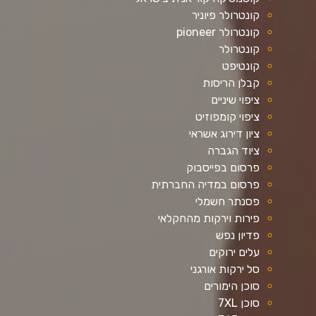
קונטרולר פיוניר
קונטרולר pioneer
קונטרולר
קונטיפט
קבלן הריסות
ציפוי שיניים
ציפוי קומפוזיט
ציון דירוג אשראי
ציוד הגברה
פרסום בפייסבוק
פרסום במדיה החברתית
פסנתר חשמלי
פירות וירקות מהחקלאי
פדיון נפש
עלים ירוקים
סל ירקות אורגני
סוכן הימורים
סוכן 7XL