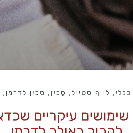
כללי
,
לייף סטייל
,
סַכִּין
,
סכין לדרמן
,
ס
3 שימושים עיקריים שכדא
להכיר באולר לדרמן