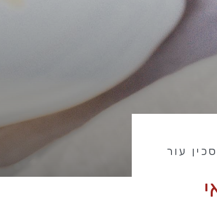
כין עור
י