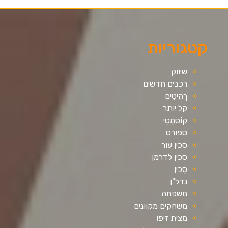
קטגוריות
שיווק
רכבים חדשים
רְהִיטִים
קל יותר
קוֹסמֵטִי
ספורט
סכין עור
סכין לדרמן
סַכִּין
נדל"ן
משפחה
משחקים מקוונים
מצית זיפו