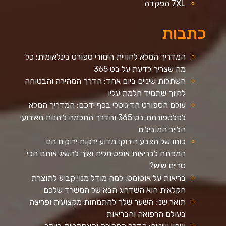
7XL הפקדה
כתבות
המדריך המלא לחוויית הימורי ספורט בינלאומית: כל
מה שצריך לדעת על בט 365
השתלות שיניים ביום אחד: הדרך המהירה והבטוחה
לחיוך שתמיד חלמת עליו
עולם הספורט הדיגיטלי בכף ידכם: המדריך המלא
לפלטפורמת בט 365 והדרך החכמה ליהנות מאירועי
הלייב המובילים
כוחו של הצבע הירוק: מדוע ירקות ירוקים הם
המפתח לבריאות אופטימלית ואיך להשיג אותם הכי
טריים שיש?
בריאות על אוטומט: למה מודל מנוי קבוע לתוצרת
חקלאית הוא השדרוג הבא של המשרד שלכם
תואר שני: השער שלך להתמחות מקצועית ופריצה
בעולם הרפואה והבריאות