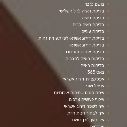
בושם לגבר
בדיקת ראייה לגיל השלישי
בדיקת ראייה
בדיקת ראיה בבית
בדיקת עיניים
בדיקת דירוג אשראי לפי תעודת זהות
בדיקת דירוג אשראי
בדיקת אופטומטריסט
בדיקות ראייה לחברות
בדיקות ראייה
באט 365
אפליקציית דירוג אשראי
אנימל שופ
איפה קונים שמיכות איכותיות
אילוף לעשיית צרכים
איך לשפר דירוג אשראי
איך לבחור חנות חיות
איב סאן לורן בושם
אורגניות