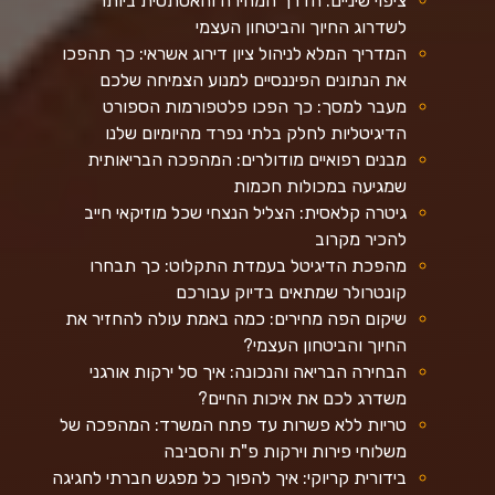
ציפוי שיניים: הדרך המהירה והאסתטית ביותר
לשדרוג החיוך והביטחון העצמי
המדריך המלא לניהול ציון דירוג אשראי: כך תהפכו
את הנתונים הפיננסיים למנוע הצמיחה שלכם
מעבר למסך: כך הפכו פלטפורמות הספורט
הדיגיטליות לחלק בלתי נפרד מהיומיום שלנו
מבנים רפואיים מודולרים: המהפכה הבריאותית
שמגיעה במכולות חכמות
גיטרה קלאסית: הצליל הנצחי שכל מוזיקאי חייב
להכיר מקרוב
מהפכת הדיגיטל בעמדת התקלוט: כך תבחרו
קונטרולר שמתאים בדיוק עבורכם
שיקום הפה מחירים: כמה באמת עולה להחזיר את
החיוך והביטחון העצמי?
הבחירה הבריאה והנכונה: איך סל ירקות אורגני
משדרג לכם את איכות החיים?
טריות ללא פשרות עד פתח המשרד: המהפכה של
משלוחי פירות וירקות פ"ת והסביבה
בידורית קריוקי: איך להפוך כל מפגש חברתי לחגיגה