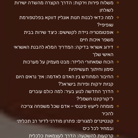
משלוח פירות וירקות: הדרך הקצרה מהשדה ישירות
לשולחן
למה כדאי לבנות חנות אונליין דווקא בפלטפורמת
שופיפיי?
אופטומטריה ניידת לקשישים: כיצד שירות בבית
משפר איכות חיים
דירוג אשראי בדיקה: המדריך המלא להבנת האשראי
האישי שלך
הכוח שמאחורי הלייזר: מבט מעמיק על מערכות
סימון וחיתוך תעשייתיות
החיבור המחודש בין האדם לאדמה: איך נראים היום
קניות ירקות ופירות בישראל?
הדרך החדשה לנוע בעיר: למה כולם עוברים
ל־קורקינט חשמלי?
מומחה לייעוץ פיננסי – אדם שכל משפחה צריכה
להכיר
קונטיינרים למגורים: פתרון מודרני לדיור רב תכליתי
ובמחיר לכל כיס
קרקעות להשקעה: הדרך לעצמאות כלכלית