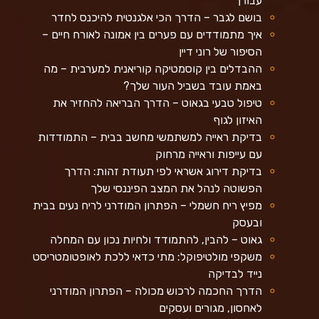
עבורך
בושם לגבר – הדרך הכי אלגנטית להיכנס לחדר
איך מתמודדים עם פערים בין אמונה לאורח חיים –
הסיפור של רוני דיין
ההבדלים בין קוסמטיקה קוריאנית למערבית – מה
באמת עובד בשביל העור שלך?
טיפול טבעי בגאוט – הדרך הבריאה להחזיר את
האיזון לגוף
בדיקת ראייה למשתמשי מחשב בבית – התמודדות
עם עייפות וראייה מרחוק
בדיקת דירוג אשראי לפי תעודת זהות: הדרך
הפשוטה לנהל את המצב הפיננסי שלך
מפיץ ריח חשמלי – הפתרון המודרני לריח נעים בבית
ובעסק
גאוט – להבין, להתמודד ולחיות נכון עם המחלה
משקפי מולטיפוקל: מתי כדאי ללכת לאופטומטריסט
נייד לבדיקה
הדרך החכמה לרכוש מכולה – הפתרון המודרני
לאחסון, מגורים ועסקים