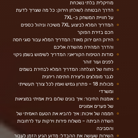
מוזיקלית בלתי נשכחת
הדרך הבטוחה לשולחן הירוק: כל מה שצריך לדעת
על חוויית המשחק ב-7XL
המדריך המלא לביצוע 7XL משיכה וניהול כספים
חכם בזירת הפוקר
הירוק היום ירוק מאוד: המדריך המלא עבור סוגי חסה
והדרך המהירה מהשדה אליכם
סודות הטיפוח הקוריאני: המדריך לשימוש בשמן ניקוי
לפנים ועור זוהר
ניחוח של הצלחה: המדריך המלא לבחירת בשמים
לגבר מומלצים וליצירת חתימה ריחנית
מכולות 18 – פתרון גמיש ואמין לכל צורך תעשייתי
ומשרדי
אומנות החיבור: איך בונים שלום בית אמיתי במציאות
של פערים אמוניים
חממה של איכות: איך להביא את הטעם האמיתי של
השדה הביתה – משלוח פירות וירקות עד לרחובות
והסביבה
השירות שעושה את ההבדל: מדוע הגיע הזמן לעבור