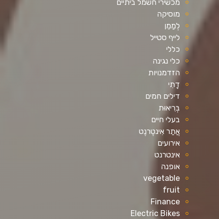
מכשירי חשמל ביתיים
מוסיקה
לְמַמֵן
לייף סטייל
כללי
כלי נגינה
הזדמנויות
דָתִי
דילים חמים
בְּרִיאוּת
בעלי חיים
אֲתַר אִינטֶרנֶט
אירועים
אינטרנט
אופנה
vegetable
fruit
Finance
Electric Bikes