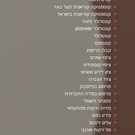
קוסמטיקה קוריאנית לעור בוגר
קוסמטיקה קוריאנית בישראל
קונטרולר פיוניר
קונטרולר pioneer
קונטרולר
קונטיפט
קבלן הריסות
ציפוי שיניים
ציפוי קומפוזיט
ציון דירוג אשראי
ציוד הגברה
פרסום בפייסבוק
פרסום במדיה החברתית
פסנתר חשמלי
פירות וירקות מהחקלאי
פדיון נפש
עלים ירוקים
סל ירקות אורגני