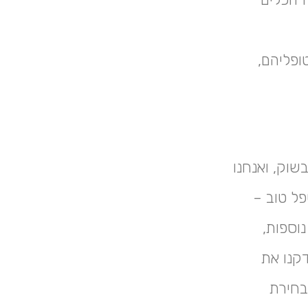
ופליהם,
שוק, ואנחנו
פל טוב –
וספות,
דקנו את
בחירת