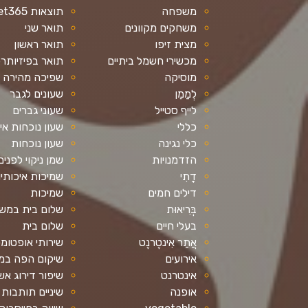
משפחה
תוצאות bet365 בעברית
משחקים מקוונים
תואר שני
מצית זיפו
תואר ראשון
מכשירי חשמל ביתיים
תואר בפיזיותר
מוסיקה
שפיכה מהירה
לְמַמֵן
שעונים לגבר
לייף סטייל
שעוני גברים
כללי
שעון נוכחות אי
כלי נגינה
שעון נוכחות
הזדמנויות
שמן ניקוי לפנים
דָתִי
שמיכות איכותיו
דילים חמים
שמיכות
בְּרִיאוּת
שלום בית במש
בעלי חיים
שלום בית
אֲתַר אִינטֶרנֶט
שירותי אופטומט
אירועים
שיקום הפה במ
אינטרנט
שיפור דירוג אש
אופנה
שיניים תותבות 