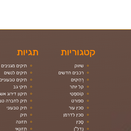
קטגוריות
תגיות
שיווק
תיקים מגניבים
רכבים חדשים
תיקים לנשים
רְהִיטִים
תיקים טבעוניים
קל יותר
תיקי גב
קוֹסמֵטִי
תיקון דירוג אש
ספורט
תיק לחברה טבע
סכין עור
תיק טבעוני
סכין לדרמן
תיק
סַכִּין
תזונה
נדל"ן
תזונאי