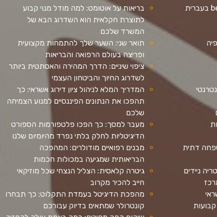
בריאות על אוטומט: למה מודל מנוי קבוע
לתוצרת חקלאית הוא השדרוג הבא של
המשרד שלכם
פיה
תואר שני: השער שלך להתמחות מקצועית
ופריצה בעולם הרפואה והבריאות
ציפוי שיניים: הדרך המהירה והאסתטית ביותר
לשדרוג החיוך והביטחון העצמי
נטרנטי
המדריך המלא לניהול ציון דירוג אשראי: כך
תהפכו את הנתונים הפיננסיים למנוע הצמיחה
שלכם
ת
מעבר למסך: כך הפכו פלטפורמות הספורט
הדיגיטליות לחלק בלתי נפרד מהיומיום שלנו
פחה דתית
מבנים רפואיים מודולרים: המהפכה
הבריאותית שמגיעה במכולות חכמות
ריה ניידים
גיטרה קלאסית: הצליל הנצחי שכל מוזיקאי
רכז
חייב להכיר מקרוב
ראי
מהפכת הדיגיטל בעמדת התקלוט: כך תבחרו
קבועות
קונטרולר שמתאים בדיוק עבורכם