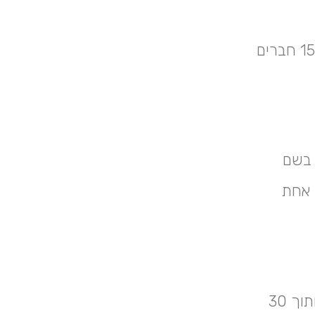
ג'ירפות הן חיות חברתיות מאוד ומשוטטות בקבוצות. בדרך כלל כ- 15 חברים
 בשם
ר אחת
יילודים מתקבלים בברכה לעולם עם נפילה של כמטר וחצי לקרקע ותוך 30