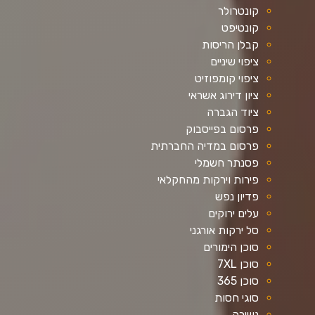
קונטרולר
קונטיפט
קבלן הריסות
ציפוי שיניים
ציפוי קומפוזיט
ציון דירוג אשראי
ציוד הגברה
פרסום בפייסבוק
פרסום במדיה החברתית
פסנתר חשמלי
פירות וירקות מהחקלאי
פדיון נפש
עלים ירוקים
סל ירקות אורגני
סוכן הימורים
סוכן 7XL
סוכן 365
סוגי חסות
נשירה