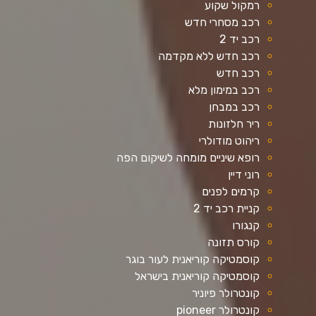
רמקול שקוע
רכב מסחרי חדש
רכב יד 2
רכב חדש ללא מקדמה
רכב חדש
רכב במימון מלא
רכב במבחן
ריר חלזונות
ריהוט מודולרי
רופא שיניים מומחה לשיקום הפה
רוני דיין
קרמים לפנים
קניית רכב יד 2
קנגורו
קורס תזונה
קוסמטיקה קוריאנית לעור בוגר
קוסמטיקה קוריאנית בישראל
קונטרולר פיוניר
קונטרולר pioneer