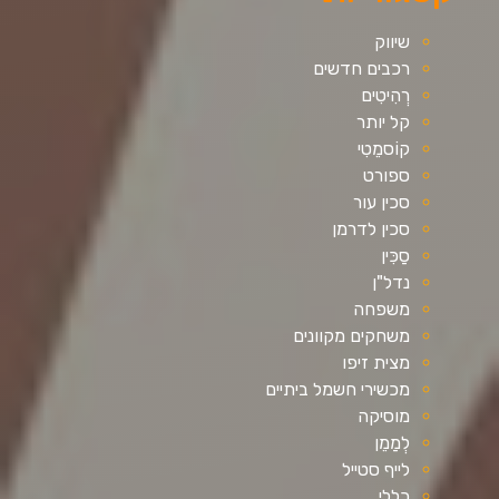
שיווק
רכבים חדשים
רְהִיטִים
קל יותר
קוֹסמֵטִי
ספורט
סכין עור
סכין לדרמן
סַכִּין
נדל"ן
משפחה
משחקים מקוונים
מצית זיפו
מכשירי חשמל ביתיים
מוסיקה
לְמַמֵן
לייף סטייל
כללי