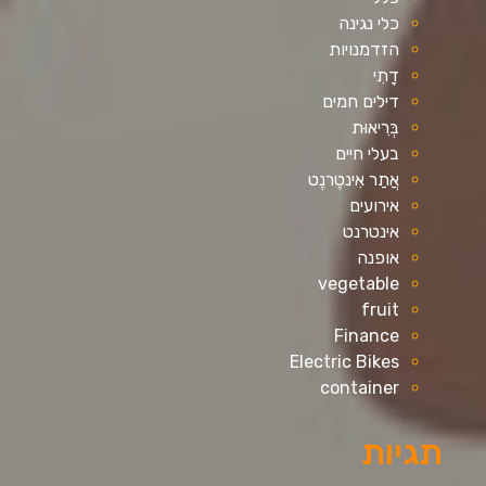
כלי נגינה
הזדמנויות
דָתִי
דילים חמים
בְּרִיאוּת
בעלי חיים
אֲתַר אִינטֶרנֶט
אירועים
אינטרנט
אופנה
vegetable
fruit
Finance
Electric Bikes
container
תגיות