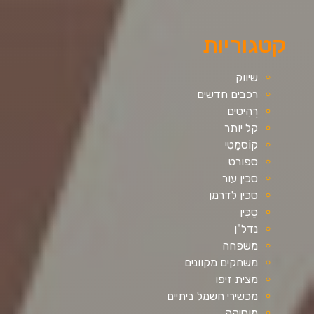
קטגוריות
שיווק
רכבים חדשים
רְהִיטִים
קל יותר
קוֹסמֵטִי
ספורט
סכין עור
סכין לדרמן
סַכִּין
נדל"ן
משפחה
משחקים מקוונים
מצית זיפו
מכשירי חשמל ביתיים
מוסיקה