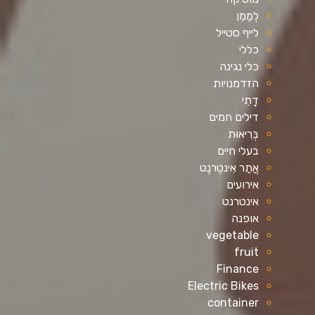
לְמַמֵן
לייף סטייל
כללי
כלי נגינה
הזדמנויות
דָתִי
דילים חמים
בְּרִיאוּת
בעלי חיים
אֲתַר אִינטֶרנֶט
אירועים
אינטרנט
אופנה
vegetable
fruit
Finance
Electric Bikes
container