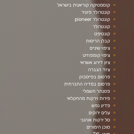
קוסמטיקה קוריאנית בישראל
קונטרולר פיוניר
קונטרולר pioneer
קונטרולר
קונטיפט
קבלן הריסות
ציפוי שיניים
ציפוי קומפוזיט
ציון דירוג אשראי
ציוד הגברה
פרסום בפייסבוק
פרסום במדיה החברתית
פסנתר חשמלי
פירות וירקות מהחקלאי
פדיון נפש
עלים ירוקים
סל ירקות אורגני
סוכן הימורים