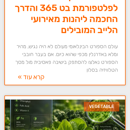
לפלטפורמת בט 365 והדרך
החכמה ליהנות מאירועי
הלייב המובילים
עולם הספורט הבינלאומי מעולם לא היה נגיש, מהיר
ומלא באדרנלין מכפי שהוא כיום. אם בעבר חובבי
הספורט נאלצו להסתפק בישיבה פאסיבית מול מסך
הטלוויזיה בסלון
קרא עוד »
VEGETABLE