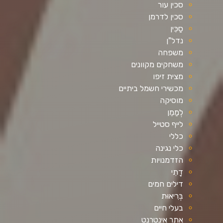
סכין עור
סכין לדרמן
סַכִּין
נדל"ן
משפחה
משחקים מקוונים
מצית זיפו
מכשירי חשמל ביתיים
מוסיקה
לְמַמֵן
לייף סטייל
כללי
כלי נגינה
הזדמנויות
דָתִי
דילים חמים
בְּרִיאוּת
בעלי חיים
אֲתַר אִינטֶרנֶט