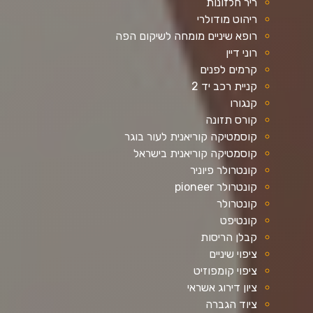
ריר חלזונות
ריהוט מודולרי
רופא שיניים מומחה לשיקום הפה
רוני דיין
קרמים לפנים
קניית רכב יד 2
קנגורו
קורס תזונה
קוסמטיקה קוריאנית לעור בוגר
קוסמטיקה קוריאנית בישראל
קונטרולר פיוניר
קונטרולר pioneer
קונטרולר
קונטיפט
קבלן הריסות
ציפוי שיניים
ציפוי קומפוזיט
ציון דירוג אשראי
ציוד הגברה