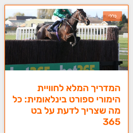
כללי
המדריך המלא לחוויית
הימורי ספורט בינלאומית: כל
מה שצריך לדעת על בט
365