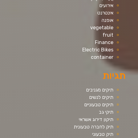
אירועים
אינטרנט
אופנה
vegetable
fruit
Finance
Electric Bikes
container
תגיות
תיקים מגניבים
תיקים לנשים
תיקים טבעוניים
תיקי גב
תיקון דירוג אשראי
תיק לחברה טבעונית
תיק טבעוני