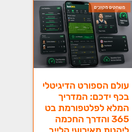
משחקים מקוונים
עולם הספורט הדיגיטלי
בכף ידכם: המדריך
המלא לפלטפורמת בט
365 והדרך החכמה
ליהנות מאירועי הלייב