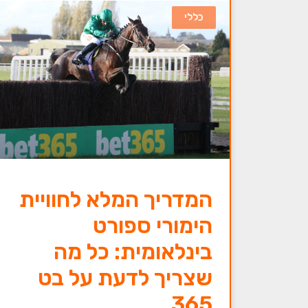
כללי
המדריך המלא לחוויית
הימורי ספורט
בינלאומית: כל מה
שצריך לדעת על בט
365