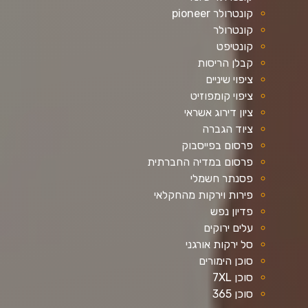
קונטרולר pioneer
קונטרולר
קונטיפט
קבלן הריסות
ציפוי שיניים
ציפוי קומפוזיט
ציון דירוג אשראי
ציוד הגברה
פרסום בפייסבוק
פרסום במדיה החברתית
פסנתר חשמלי
פירות וירקות מהחקלאי
פדיון נפש
עלים ירוקים
סל ירקות אורגני
סוכן הימורים
סוכן 7XL
סוכן 365