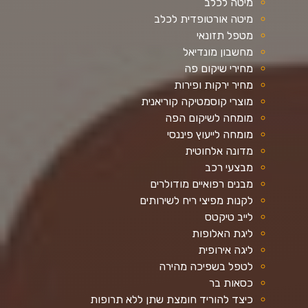
מיטה לכלב
מיטה אורטופדית לכלב
מטפל תזונאי
מחשבון מונדיאל
מחירי שיקום פה
מחיר ירקות ופירות
מוצרי קוסמטיקה קוריאנית
מומחה לשיקום הפה
מומחה לייעוץ פיננסי
מדונה אלחוטית
מבצעי רכב
מבנים רפואיים מודולרים
לקנות מפיצי ריח לשירותים
לייב טיקטס
ליגת האלופות
ליגה אירופית
לטפל בשפיכה מהירה
כסאות בר
כיצד להוריד חומצת שתן ללא תרופות