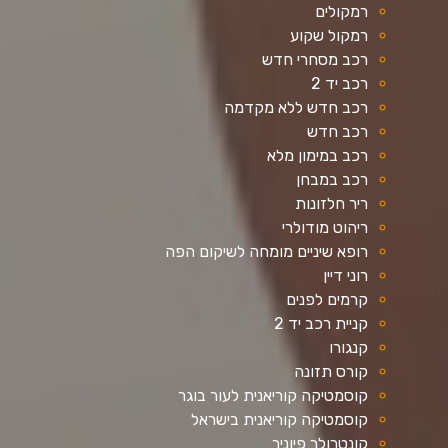
רמקולים
רמקול שקוע
רכב מסחרי חדש
רכב יד 2
רכב חדש ללא מקדמה
רכב חדש
רכב במימון מלא
רכב במבחן
ריר חלזונות
ריהוט מודולרי
רופא שיניים מומחה לשיקום הפה
רוני דיין
קרמים לפנים
קניית רכב יד 2
קנגורו
קורס תזונה
קוסמטיקה קוריאנית לעור בוגר
קוסמטיקה קוריאנית בישראל
קונטרולר פיוניר