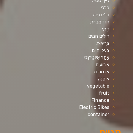
לייף סטייל
כללי
כלי נגינה
הזדמנויות
דָתִי
דילים חמים
בְּרִיאוּת
בעלי חיים
אֲתַר אִינטֶרנֶט
אירועים
אינטרנט
אופנה
vegetable
fruit
Finance
Electric Bikes
container
תגיות