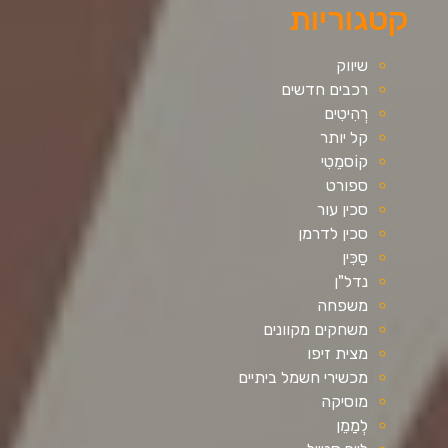
קטגוריות
שיווק
רכבים חדשים
רְהִיטִים
קל יותר
קוֹסמֵטִי
ספורט
סכין עור
סכין לדרמן
סַכִּין
נדל"ן
משפחה
משחקים מקוונים
מצית זיפו
מכשירי חשמל ביתיים
מוסיקה
לְמַמֵן