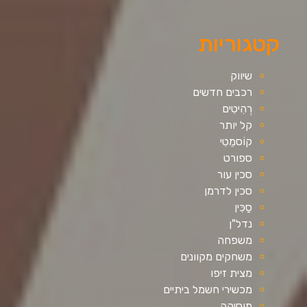
קטגוריות
שיווק
רכבים חדשים
רְהִיטִים
קל יותר
קוֹסמֵטִי
ספורט
סכין עור
סכין לדרמן
סַכִּין
נדל"ן
משפחה
משחקים מקוונים
מצית זיפו
מכשירי חשמל ביתיים
מוסיקה