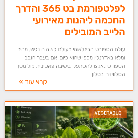
לפלטפורמת בט 365 והדרך
החכמה ליהנות מאירועי
הלייב המובילים
עולם הספורט הבינלאומי מעולם לא היה נגיש, מהיר
ומלא באדרנלין מכפי שהוא כיום. אם בעבר חובבי
הספורט נאלצו להסתפק בישיבה פאסיבית מול מסך
הטלוויזיה בסלון
קרא עוד »
VEGETABLE