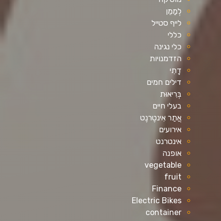
לְמַמֵן
לייף סטייל
כללי
כלי נגינה
הזדמנויות
דָתִי
דילים חמים
בְּרִיאוּת
בעלי חיים
אֲתַר אִינטֶרנֶט
אירועים
אינטרנט
אופנה
vegetable
fruit
Finance
Electric Bikes
container