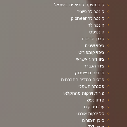
קוסמטיקה קוריאנית בישראל
קונטרולר פיוניר
קונטרולר pioneer
קונטרולר
קונטיפט
קבלן הריסות
ציפוי שיניים
ציפוי קומפוזיט
ציון דירוג אשראי
ציוד הגברה
פרסום בפייסבוק
פרסום במדיה החברתית
פסנתר חשמלי
פירות וירקות מהחקלאי
פדיון נפש
עלים ירוקים
סל ירקות אורגני
סוכן הימורים