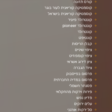
קורס תזונה
קוסמטיקה קוריאנית לעור בוגר
קוסמטיקה קוריאנית בישראל
קונטרולר פיוניר
קונטרולר pioneer
קונטרולר
קונטיפט
קבלן הריסות
ציפוי שיניים
ציפוי קומפוזיט
ציון דירוג אשראי
ציוד הגברה
פרסום בפייסבוק
פרסום במדיה החברתית
פסנתר חשמלי
פירות וירקות מהחקלאי
פדיון נפש
עלים ירוקים
סל ירקות אורגני