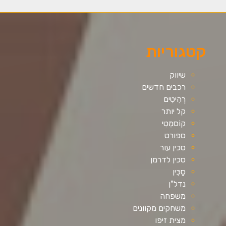
קטגוריות
שיווק
רכבים חדשים
רְהִיטִים
קל יותר
קוֹסמֵטִי
ספורט
סכין עור
סכין לדרמן
סַכִּין
נדל"ן
משפחה
משחקים מקוונים
מצית זיפו