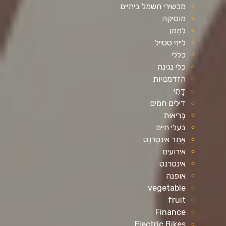
מכשירי חשמל ביתיים
מוסיקה
לְמַמֵן
לייף סטייל
כללי
כלי נגינה
הזדמנויות
דָתִי
דילים חמים
בְּרִיאוּת
בעלי חיים
אֲתַר אִינטֶרנֶט
אירועים
אינטרנט
אופנה
vegetable
fruit
Finance
Electric Bikes