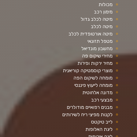
מכולות
מימון רכב
מיטה לכלב גדול
מיטה לכלב
מיטה אורטופדית לכלב
מטפל תזונאי
מחשבון מונדיאל
מחירי שיקום פה
מחיר ירקות ופירות
מוצרי קוסמטיקה קוריאנית
מומחה לשיקום הפה
מומחה לייעוץ פיננסי
מדונה אלחוטית
מבצעי רכב
מבנים רפואיים מודולרים
לקנות מפיצי ריח לשירותים
לייב טיקטס
ליגת האלופות
ליגה אירופית