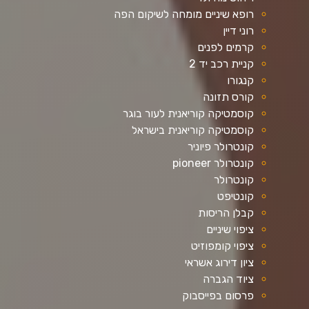
רופא שיניים מומחה לשיקום הפה
רוני דיין
קרמים לפנים
קניית רכב יד 2
קנגורו
קורס תזונה
קוסמטיקה קוריאנית לעור בוגר
קוסמטיקה קוריאנית בישראל
קונטרולר פיוניר
קונטרולר pioneer
קונטרולר
קונטיפט
קבלן הריסות
ציפוי שיניים
ציפוי קומפוזיט
ציון דירוג אשראי
ציוד הגברה
פרסום בפייסבוק