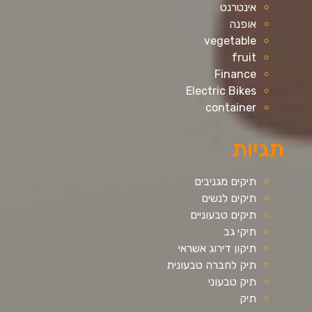
אינטרנט
אופנה
vegetable
fruit
Finance
Electric Bikes
container
תגיות
תיקים מגניבים
תיקים לנשים
תיקים טבעוניים
תיקי גב
תיקון דירוג אשראי
תיק לחברה טבעונית
תיק טבעוני
תיק