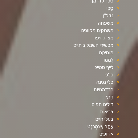
סכין לדרמן
סַכִּין
נדל"ן
משפחה
משחקים מקוונים
מצית זיפו
מכשירי חשמל ביתיים
מוסיקה
לְמַמֵן
לייף סטייל
כללי
כלי נגינה
הזדמנויות
דָתִי
דילים חמים
בְּרִיאוּת
בעלי חיים
אֲתַר אִינטֶרנֶט
אירועים