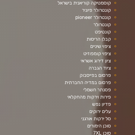
קוסמטיקה קוריאנית בישראל
קונטרולר פיוניר
קונטרולר pioneer
קונטרולר
קונטיפט
קבלן הריסות
ציפוי שיניים
ציפוי קומפוזיט
ציון דירוג אשראי
ציוד הגברה
פרסום בפייסבוק
פרסום במדיה החברתית
פסנתר חשמלי
פירות וירקות מהחקלאי
פדיון נפש
עלים ירוקים
סל ירקות אורגני
סוכן הימורים
סוכן 7XL