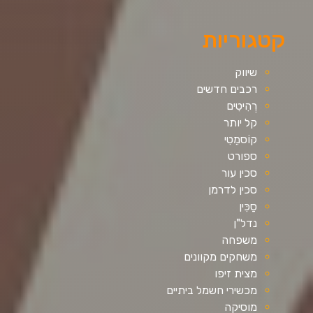
קטגוריות
שיווק
רכבים חדשים
רְהִיטִים
קל יותר
קוֹסמֵטִי
ספורט
סכין עור
סכין לדרמן
סַכִּין
נדל"ן
משפחה
משחקים מקוונים
מצית זיפו
מכשירי חשמל ביתיים
מוסיקה