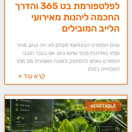
לפלטפורמת בט 365 והדרך
החכמה ליהנות מאירועי
הלייב המובילים
עולם הספורט הבינלאומי מעולם לא היה נגיש, מהיר
ומלא באדרנלין מכפי שהוא כיום. אם בעבר חובבי
הספורט נאלצו להסתפק בישיבה פאסיבית מול מסך
הטלוויזיה בסלון
קרא עוד »
VEGETABLE