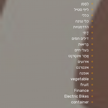
לְמַמֵן
לייף סטייל
כללי
כלי נגינה
הזדמנויות
דָתִי
דילים חמים
בְּרִיאוּת
בעלי חיים
אֲתַר אִינטֶרנֶט
אירועים
אינטרנט
אופנה
vegetable
fruit
Finance
Electric Bikes
container