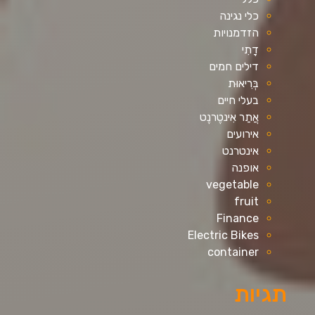
כלי נגינה
הזדמנויות
דָתִי
דילים חמים
בְּרִיאוּת
בעלי חיים
אֲתַר אִינטֶרנֶט
אירועים
אינטרנט
אופנה
vegetable
fruit
Finance
Electric Bikes
container
תגיות