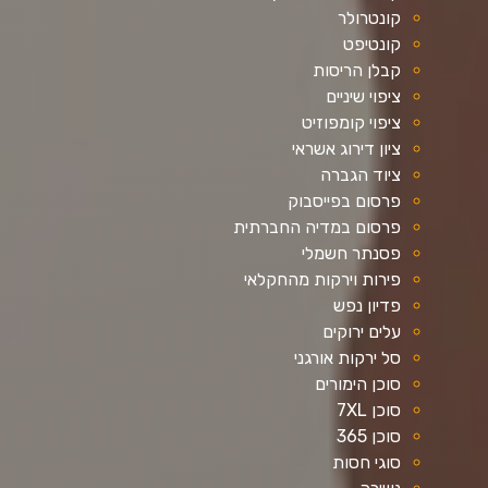
קונטרולר
קונטיפט
קבלן הריסות
ציפוי שיניים
ציפוי קומפוזיט
ציון דירוג אשראי
ציוד הגברה
פרסום בפייסבוק
פרסום במדיה החברתית
פסנתר חשמלי
פירות וירקות מהחקלאי
פדיון נפש
עלים ירוקים
סל ירקות אורגני
סוכן הימורים
סוכן 7XL
סוכן 365
סוגי חסות