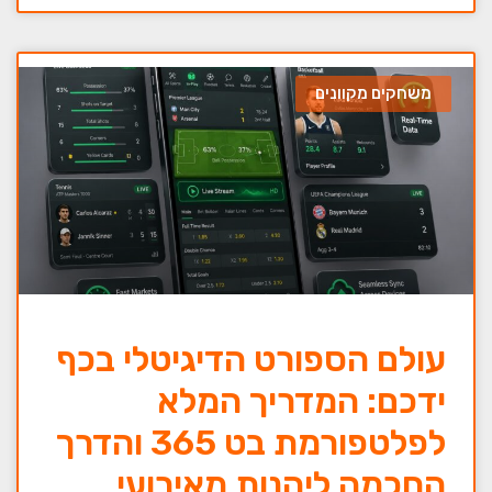
משחקים מקוונים
עולם הספורט הדיגיטלי בכף
ידכם: המדריך המלא
לפלטפורמת בט 365 והדרך
החכמה ליהנות מאירועי