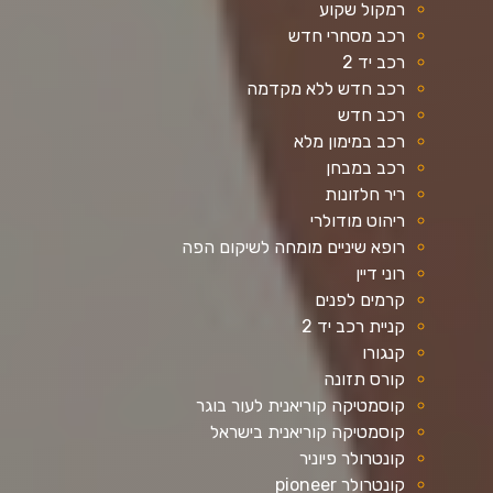
רמקול שקוע
רכב מסחרי חדש
רכב יד 2
רכב חדש ללא מקדמה
רכב חדש
רכב במימון מלא
רכב במבחן
ריר חלזונות
ריהוט מודולרי
רופא שיניים מומחה לשיקום הפה
רוני דיין
קרמים לפנים
קניית רכב יד 2
קנגורו
קורס תזונה
קוסמטיקה קוריאנית לעור בוגר
קוסמטיקה קוריאנית בישראל
קונטרולר פיוניר
קונטרולר pioneer