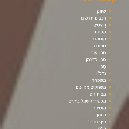
שיווק
רכבים חדשים
רְהִיטִים
קל יותר
קוֹסמֵטִי
ספורט
סכין עור
סכין לדרמן
סַכִּין
נדל"ן
משפחה
משחקים מקוונים
מצית זיפו
מכשירי חשמל ביתיים
מוסיקה
לְמַמֵן
לייף סטייל
כללי