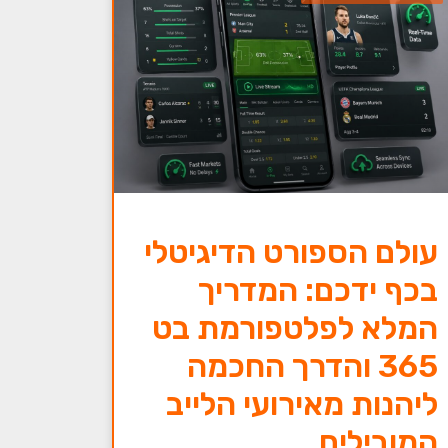
עולם הספורט הדיגיטלי
בכף ידכם: המדריך
המלא לפלטפורמת בט
365 והדרך החכמה
ליהנות מאירועי הלייב
המובילים