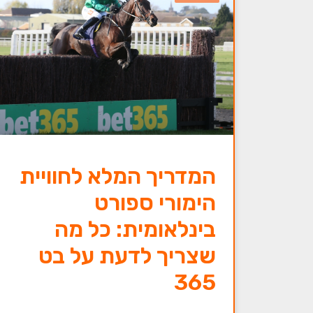
המדריך המלא לחוויית
הימורי ספורט
בינלאומית: כל מה
שצריך לדעת על בט
365