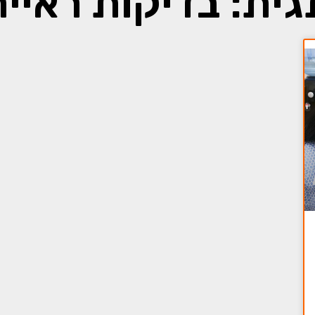
גית: בדיקות ראייה