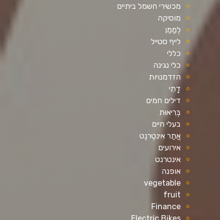
מכשירי חשמל ביתיים
מוסיקה
לְמַמֵן
לייף סטייל
כללי
כלי נגינה
הזדמנויות
דָתִי
דילים חמים
בְּרִיאוּת
בעלי חיים
אֲתַר אִינטֶרנֶט
אירועים
אינטרנט
אופנה
vegetable
fruit
Finance
Electric Bikes