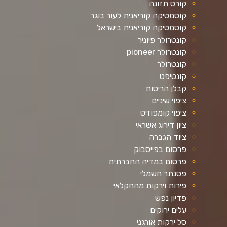
קורס תזונה
קוסמטיקה קוריאנית לעור בוגר
קוסמטיקה קוריאנית בישראל
קונטרולר פיוניר
קונטרולר pioneer
קונטרולר
קונטיפט
קבלן הריסות
ציפוי שיניים
ציפוי קומפוזיט
ציון דירוג אשראי
ציוד הגברה
פרסום בפייסבוק
פרסום במדיה החברתית
פסנתר חשמלי
פירות וירקות מהחקלאי
פדיון נפש
עלים ירוקים
סל ירקות אורגני