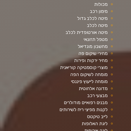
מכולות
מימון רכב
מיטה לכלב גדול
מיטה לכלב
מיטה אורטופדית לכלב
מטפל תזונאי
מחשבון מונדיאל
מחירי שיקום פה
מחיר ירקות ופירות
מוצרי קוסמטיקה קוריאנית
מומחה לשיקום הפה
מומחה לייעוץ פיננסי
מדונה אלחוטית
מבצעי רכב
מבנים רפואיים מודולרים
לקנות מפיצי ריח לשירותים
לייב טיקטס
ליגת האלופות
ליגה אירופית