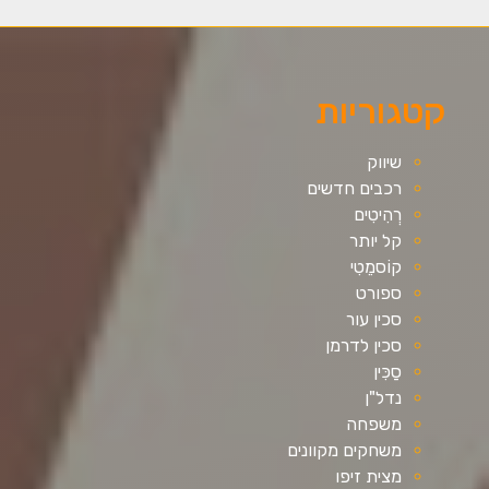
קטגוריות
שיווק
רכבים חדשים
רְהִיטִים
קל יותר
קוֹסמֵטִי
ספורט
סכין עור
סכין לדרמן
סַכִּין
נדל"ן
משפחה
משחקים מקוונים
מצית זיפו