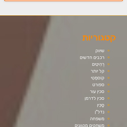
קטגוריות
שיווק
רכבים חדשים
רְהִיטִים
קל יותר
קוֹסמֵטִי
ספורט
סכין עור
סכין לדרמן
סַכִּין
נדל"ן
משפחה
משחקים מקוונים