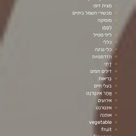
מצית זיפו
מכשירי חשמל ביתיים
מוסיקה
לְמַמֵן
לייף סטייל
כללי
כלי נגינה
הזדמנויות
דָתִי
דילים חמים
בְּרִיאוּת
בעלי חיים
אֲתַר אִינטֶרנֶט
אירועים
אינטרנט
אופנה
vegetable
fruit