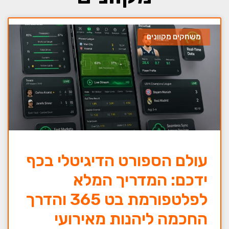
משחקים מקוונים
עולם הספורט הדיגיטלי בכף
ידכם: המדריך המלא
לפלטפורמת בט 365 והדרך
החכמה ליהנות מאירועי