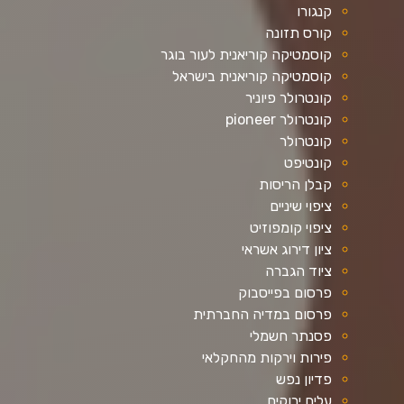
קנגורו
קורס תזונה
קוסמטיקה קוריאנית לעור בוגר
קוסמטיקה קוריאנית בישראל
קונטרולר פיוניר
קונטרולר pioneer
קונטרולר
קונטיפט
קבלן הריסות
ציפוי שיניים
ציפוי קומפוזיט
ציון דירוג אשראי
ציוד הגברה
פרסום בפייסבוק
פרסום במדיה החברתית
פסנתר חשמלי
פירות וירקות מהחקלאי
פדיון נפש
עלים ירוקים