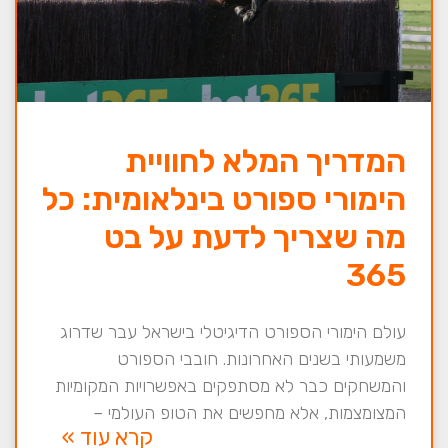
המדריך המלא לחוויית
הימורי ספורט בינלאומית: כל
מה שצריך לדעת על בט
365
עולם הימורי הספורט הדיגיטלי בישראל עבר שדרוג
משמעותי בשנים האחרונות. חובבי הספורט
והמשחקים כבר לא מסתפקים באפשרויות המקומיות
המצומצמות, אלא מחפשים את הטופ העולמי –
קרא עוד »