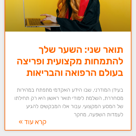
תואר שני: השער שלך
להתמחות מקצועית ופריצה
בעולם הרפואה והבריאות
בעידן המודרני, שבו הידע האקדמי מתפתח במהירות
מסחררת, השלמת לימודי תואר ראשון היא רק תחילתו
של המסע המקצועי. עבור אלו המבקשים להגיע
לעמדות השפעה, מחקר
קרא עוד »