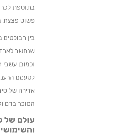
בתוספת לכריך
פשוט פצצת אנ
בין הבולטים ב
שנחשב לאחד ה
וכמובן עשבי ה
לטעמם הרענן ו
אדירה של סיב
הסוכר בדם ול
עולם של פר
והשימושי