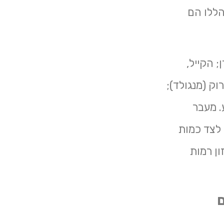
הללו הם
 הקייל,
ק (מנגולד);
. מעבר
 לצד כמות
ן רמות
ם