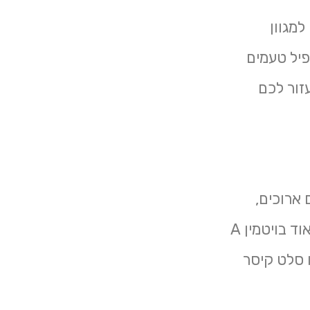
מגוון
פיל טעמים
זור לכם
ארוכים,
קשיחים ופריכים במיוחד, עם שדרה מרכזית עסיסית. היא עשירה מאוד בויטמין A
 סלט קיסר