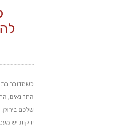
ל
להש
כשמדובר בתזו
התזונאים, הר
שלכם בירוק. ה