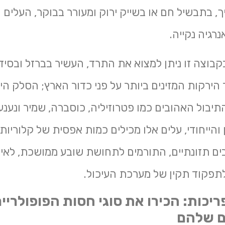
, בתבשיל חם או בשייק ירוק ומעורר בבוקר, העלים 
רגיה נקייה.
קבוצה זו ניתן למצוא את התרד, העשיר בברזל ובסידן;
ירקות המזינים ביותר על פני כדור הארץ; הסלק הירו
תיבול האהובים כמו פטרוזיליה, כוסברה, שמיר ונענע
הייחודי, עלים אלו מכילים כמות אפסית של קלוריות
ים תזונתיים, התורמים לתחושת שובע ממושכת, לאיזו
תפקוד תקין של מערכת העיכול.
יכות: הכירו את סוגי חסות הפופולריי
ם שלהם