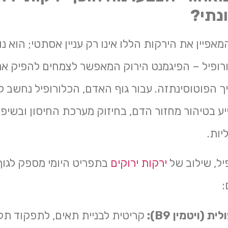
נתי?
אפיין את הירקות הללו אינו רק עניין אסתטי; הוא נ
רופיל – הפיגמנט הירוק המאפשר לצמחים להפיק אנ
הפוטוסינתזה. עבור גוף האדם, הכלורופיל נחשב ל
יע בטיהור מחזור הדם, בחיזוק מערכת החיסון ובשיפו
יות.
יל, שילוב של
ירקות ירוקים
בתפריט היומי מספק לגוף
:
ת (ויטמין B9):
קריטית לבניית תאים, לתפקוד תק