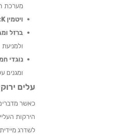
מערכת הע
ויטמין K:
ברזל ומגנ
ולמניעת 
נוגדי חמ
ומגנים ע
עלים ירוק
כאשר מדברים 
הירקות העליים
לשדרג מיידית