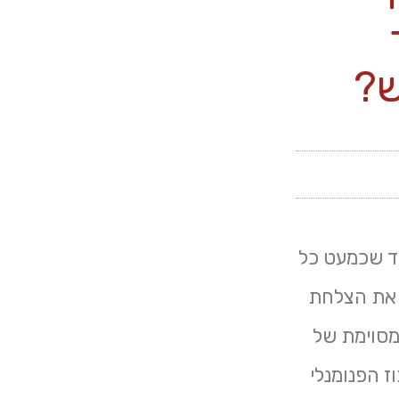
ש?
חד שכמעט כל
ו את הצלחת
 מסוימת של
Superfoods) בזכות הריכוז הפנומנלי