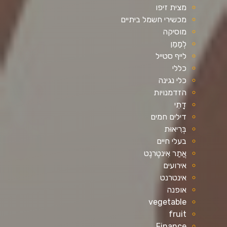
מצית זיפו
מכשירי חשמל ביתיים
מוסיקה
לְמַמֵן
לייף סטייל
כללי
כלי נגינה
הזדמנויות
דָתִי
דילים חמים
בְּרִיאוּת
בעלי חיים
אֲתַר אִינטֶרנֶט
אירועים
אינטרנט
אופנה
vegetable
fruit
Finance