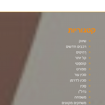
קטגוריות
שיווק
רכבים חדשים
רְהִיטִים
קל יותר
קוֹסמֵטִי
ספורט
סכין עור
סכין לדרמן
סַכִּין
נדל"ן
משפחה
משחקים מקוונים