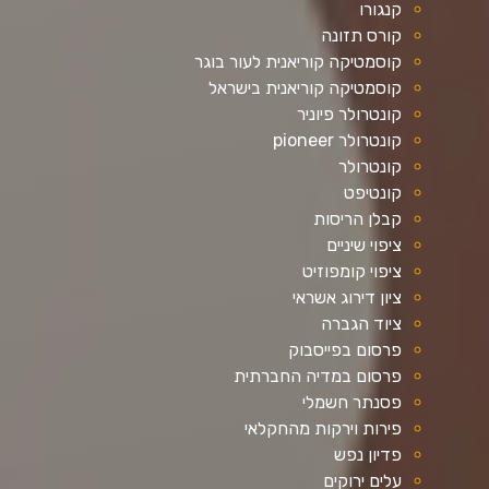
קנגורו
קורס תזונה
קוסמטיקה קוריאנית לעור בוגר
קוסמטיקה קוריאנית בישראל
קונטרולר פיוניר
קונטרולר pioneer
קונטרולר
קונטיפט
קבלן הריסות
ציפוי שיניים
ציפוי קומפוזיט
ציון דירוג אשראי
ציוד הגברה
פרסום בפייסבוק
פרסום במדיה החברתית
פסנתר חשמלי
פירות וירקות מהחקלאי
פדיון נפש
עלים ירוקים