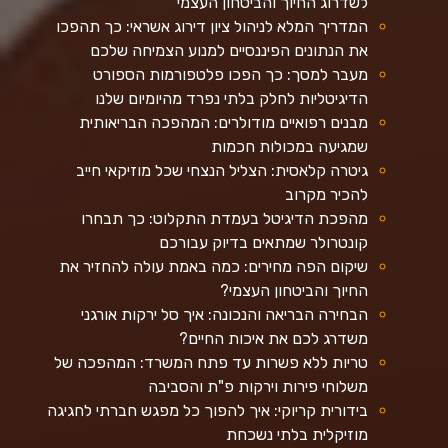
לשדרוג החיוך והביטחון העצמי
המדריך המלא לניהול ציון דירוג אשראי: כך תהפכו
את הנתונים הפיננסיים למנוע הצמיחה שלכם
מעבר למסך: כך הפכו פלטפורמות הספורט
הדיגיטליות לחלק בלתי נפרד מהיומיום שלנו
מבנים רפואיים מודולרים: המהפכה הבריאותית
שמגיעה במכולות חכמות
גיטרה קלאסית: הצליל הנצחי שכל מוזיקאי חייב
להכיר מקרוב
מהפכת הדיגיטל בעמדת התקלוט: כך תבחרו
קונטרולר שמתאים בדיוק עבורכם
שיקום הפה מחירים: כמה באמת עולה להחזיר את
החיוך והביטחון העצמי?
הבחירה הבריאה והנכונה: איך סל ירקות אורגני
משדרג לכם את איכות החיים?
טריות ללא פשרות עד פתח המשרד: המהפכה של
משלוחי פירות וירקות פ"ת והסביבה
בידורית קריוקי: איך להפוך כל מפגש חברתי לחגיגה
מוזיקלית בלתי נשכחת