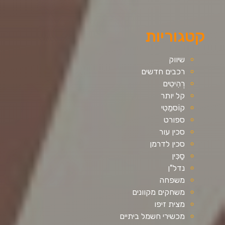
קטגוריות
שיווק
רכבים חדשים
רְהִיטִים
קל יותר
קוֹסמֵטִי
ספורט
סכין עור
סכין לדרמן
סַכִּין
נדל"ן
משפחה
משחקים מקוונים
מצית זיפו
מכשירי חשמל ביתיים