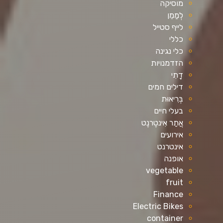
מוסיקה
לְמַמֵן
לייף סטייל
כללי
כלי נגינה
הזדמנויות
דָתִי
דילים חמים
בְּרִיאוּת
בעלי חיים
אֲתַר אִינטֶרנֶט
אירועים
אינטרנט
אופנה
vegetable
fruit
Finance
Electric Bikes
container