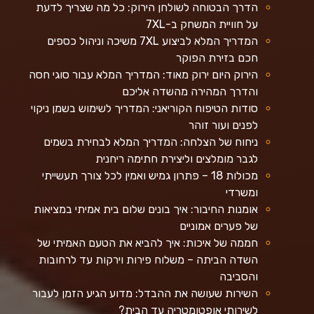
הדרך הבטוחה לשולחן הירוק: כל מה שצריך לדעת
על חוויית המשחק ב-7XL
המדריך המלא לביצוע 7XL משיכה וניהול כספים
חכם בזירת הפוקר
הירוק היום ירוק מאוד: המדריך המלא עבור סוגי חסה
והדרך המהירה מהשדה אליכם
סודות הטיפוח הקוריאני: המדריך לשימוש בשמן ניקוי
לפנים ועור זוהר
ניחוח של הצלחה: המדריך המלא לבחירת בשמים
לגבר מומלצים וליצירת חתימה ריחנית
מכולות 18 – פתרון גמיש ואמין לכל צורך תעשייתי
ומשרדי
אומנות החיבור: איך בונים שלום בית אמיתי במציאות
של פערים אמוניים
חממה של איכות: איך להביא את הטעם האמיתי של
השדה הביתה – משלוח פירות וירקות עד לרחובות
והסביבה
השירות שעושה את ההבדל: מדוע הגיע הזמן לעבור
לשירותי אופטומטריה עד הבית?