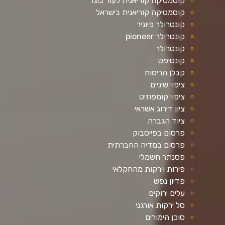
קוסמטיקה קוריאנית לעור בוגר
קוסמטיקה קוריאנית בישראל
קונטרולר פיוניר
קונטרולר pioneer
קונטרולר
קונטיפט
קבלן הריסות
ציפוי שיניים
ציפוי קומפוזיט
ציון דירוג אשראי
ציוד הגברה
פרסום בפייסבוק
פרסום במדיה החברתית
פסנתר חשמלי
פירות וירקות מהחקלאי
פדיון נפש
עלים ירוקים
סל ירקות אורגני
סוכן הימורים