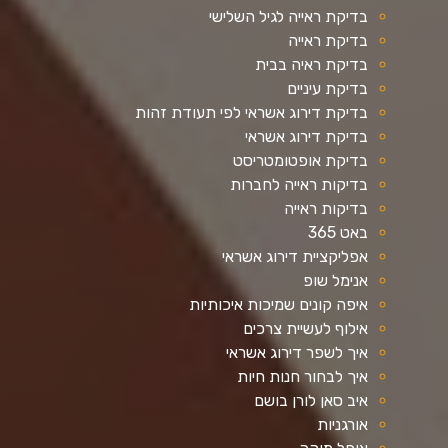
בדיקת ראייה לגיל השלישי
בדיקת ראייה
בדיקת ראיה בבית
בדיקת עיניים
בדיקת דירוג אשראי לפי תעודת זהות
בדיקת דירוג אשראי
בדיקת אופטומטריסט
בדיקות ראייה לחברות
בדיקות ראייה
באט 365
אפליקציית דירוג אשראי
אנימל שופ
איפה קונים שמיכות איכותיות
אילוף לעשיית צרכים
איך לשפר דירוג אשראי
איך לבחור חנות חיות
איב סאן לורן בושם
אורגניות