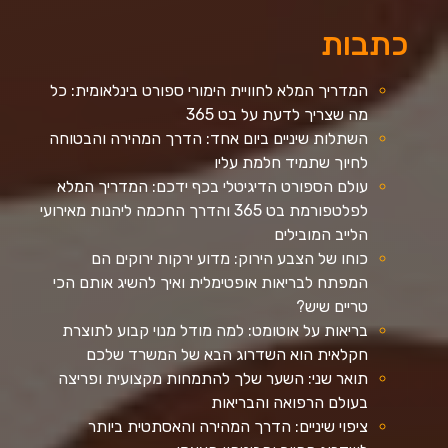
כתבות
המדריך המלא לחוויית הימורי ספורט בינלאומית: כל
מה שצריך לדעת על בט 365
השתלות שיניים ביום אחד: הדרך המהירה והבטוחה
לחיוך שתמיד חלמת עליו
עולם הספורט הדיגיטלי בכף ידכם: המדריך המלא
לפלטפורמת בט 365 והדרך החכמה ליהנות מאירועי
הלייב המובילים
כוחו של הצבע הירוק: מדוע ירקות ירוקים הם
המפתח לבריאות אופטימלית ואיך להשיג אותם הכי
טריים שיש?
בריאות על אוטומט: למה מודל מנוי קבוע לתוצרת
חקלאית הוא השדרוג הבא של המשרד שלכם
תואר שני: השער שלך להתמחות מקצועית ופריצה
בעולם הרפואה והבריאות
ציפוי שיניים: הדרך המהירה והאסתטית ביותר