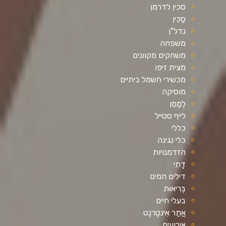
סכין לדרמן
סַכִּין
נדל"ן
משפחה
משחקים מקוונים
מצית זיפו
מכשירי חשמל ביתיים
מוסיקה
לְמַמֵן
לייף סטייל
כללי
כלי נגינה
הזדמנויות
דָתִי
דילים חמים
בְּרִיאוּת
בעלי חיים
אֲתַר אִינטֶרנֶט
אירועים