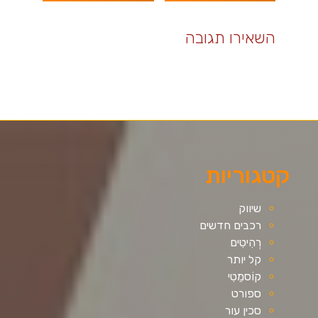
השאירו תגובה
קטגוריות
שיווק
רכבים חדשים
רְהִיטִים
קל יותר
קוֹסמֵטִי
ספורט
סכין עור