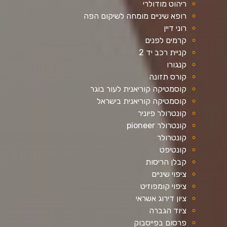
ריהוט מודולרי
רופא שיניים מומחה לשיקום הפה
רוני דיין
קרמים לפנים
קניית רכב יד 2
קנגורו
קורס תזונה
קוסמטיקה קוריאנית לעור בוגר
קוסמטיקה קוריאנית בישראל
קונטרולר פיוניר
קונטרולר pioneer
קונטרולר
קונטיפט
קבלן הריסות
ציפוי שיניים
ציפוי קומפוזיט
ציון דירוג אשראי
ציוד הגברה
פרסום בפייסבוק