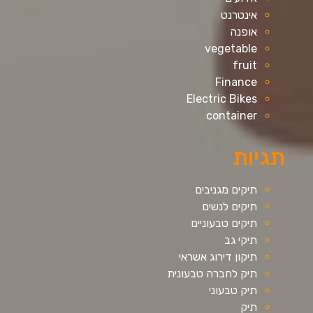
אינטרנט
אופנה
vegetable
fruit
Finance
Electric Bikes
container
תגיות
תיקים מגניבים
תיקים לנשים
תיקים טבעוניים
תיקי גב
תיקון דירוג אשראי
תיק לחברה טבעונית
תיק טבעוני
תיק